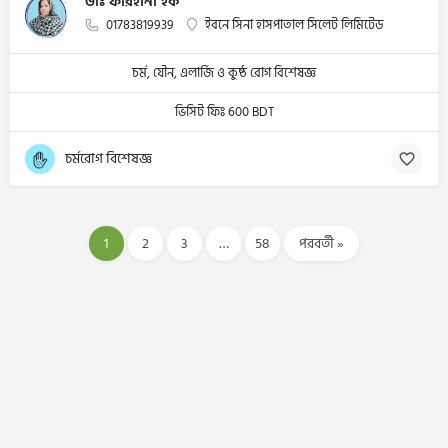
ডাঃ ফারহানা হক
01783819939
ইবনে সিনা হাসপাতাল সিলেট লিমিটেড
চর্ম, যৌন, এলার্জি ও কুষ্ঠ রোগ বিশেষজ্ঞ
ভিসিট ফিঃ 600 BDT
চর্মরোগ বিশেষজ্ঞ
1
2
3
…
58
পরবর্তী »