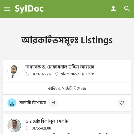
আরকাইভসমূহঃ
Listings
অধ্যাপক ড. মোফাসসাল উদ্দিন আহমেদ
01707079717
মাউন্ট এডোরা হসপিটাল
কার্ডিয়াক সার্জারি বিশেষজ্ঞ
সার্জারী বিশেষজ্ঞ
+1
ডাঃ মোঃ হিলালুল ইসলাম
01755421318