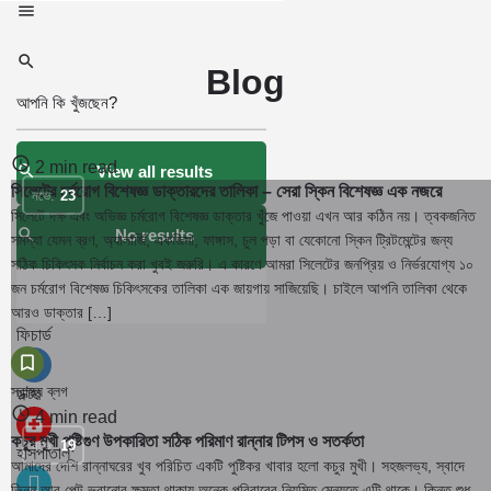
Blog
2 min read
View all results
সিলেটের চর্মরোগ বিশেষজ্ঞ ডাক্তারদের তালিকা – সেরা স্কিন বিশেষজ্ঞ এক নজরে
নভে.
23
সিলেটে দক্ষ এবং অভিজ্ঞ চর্মরোগ বিশেষজ্ঞ ডাক্তার খুঁজে পাওয়া এখন আর কঠিন নয়। ত্বকজনিত
No results
সমস্যা যেমন ব্রণ, অ্যালার্জি, একজিমা, ফাঙ্গাস, চুল পড়া বা যেকোনো স্কিন ট্রিটমেন্টের জন্য
সঠিক চিকিৎসক নির্বাচন করা খুবই জরুরি। এ কারণে আমরা সিলেটের জনপ্রিয় ও নির্ভরযোগ্য ১০
জন চর্মরোগ বিশেষজ্ঞ চিকিৎসকের তালিকা এক জায়গায় সাজিয়েছি। চাইলে আপনি তালিকা থেকে
আরও ডাক্তার […]
ফিচার্ড
স্বাস্থ্য ব্লগ
ডক্টর
4 min read
কচুর মুখী পুষ্টিগুণ উপকারিতা সঠিক পরিমাণ রান্নার টিপস ও সতর্কতা
নভে.
19
হাসপাতাল
আমাদের দেশি রান্নাঘরের খুব পরিচিত একটি পুষ্টিকর খাবার হলো কচুর মুখী। সহজলভ্য, স্বাদে
ভিন্ন আর পেট ভরানোর ক্ষমতা থাকায় অনেক পরিবারের নিয়মিত মেন্যুতে এটি থাকে। কিন্তু শুধু