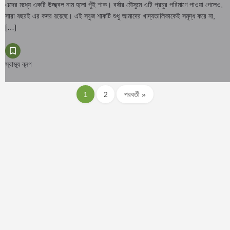
এদের মধ্যে একটি উজ্জ্বল নাম হলো পুঁই শাক। বর্ষার মৌসুমে এটি প্রচুর পরিমাণে পাওয়া গেলেও,
সারা বছরই এর কদর রয়েছে। এই সবুজ শাকটি শুধু আমাদের খাদ্যতালিকাকেই সমৃদ্ধ করে না,
[…]
স্বাস্থ্য ব্লগ
1
2
পরবর্তী »