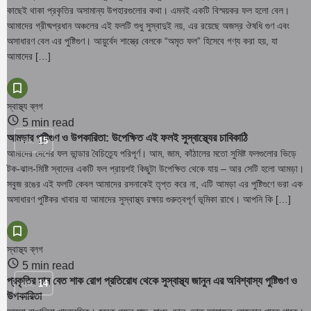
কাছেই থাকা প্রকৃতির অসামান্য উপহারগুলোর কথা। এমনই একটি বিস্ময়কর ফল হলো বেল।
আমাদের গ্রীষ্মপ্রধান অঞ্চলের এই ফলটি শুধু সুস্বাদুই নয়, এর রয়েছে অজস্র ঔষধি গুণ এবং
অসাধারণ বেল এর পুষ্টিগুণ। আয়ুর্বেদ শাস্ত্রে বেলকে “অমৃত ফল” হিসেবে গণ্য করা হয়, যা
আমাদের […]
স্বাস্থ্য ব্লগ
5 min read
আমড়ার পুষ্টিগুণ ও উপকারিতা: উপেক্ষিত এই ফলই সুস্বাস্থ্যের চাবিকাঠি
নভে.
15
আমাদের দেশের ফল ভান্ডার বৈচিত্র্যে পরিপূর্ণ। আম, জাম, কাঁঠালের মতো সুমিষ্ট ফলগুলোর ভিড়ে
টক-ঝাল-মিষ্টি স্বাদের একটি ফল প্রায়শই কিছুটা উপেক্ষিত থেকে যায় – আর সেটি হলো আমড়া।
সবুজ রঙের এই ফলটি কেবল আমাদের রসনাকেই তৃপ্ত করে না, এটি আমড়া এর পুষ্টিগুণে ভরা এক
অসাধারণ পুষ্টিকর খাবার যা আমাদের সুস্বাস্থ্য রক্ষায় গুরুত্বপূর্ণ ভূমিকা রাখে। আপনি কি […]
স্বাস্থ্য ব্লগ
5 min read
প্রকৃতির দান বেত শাক রোগ প্রতিরোধ থেকে সুস্বাস্থ্য জানুন এর অবিশ্বাস্য পুষ্টিগুণ ও
নভে.
14
উপকারিতা