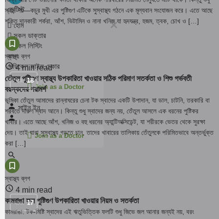
ডেন্টিস্ট
স্বাদ নয়—কচুর মুখী এর পুষ্টিগুণ এটিকে সুস্বাস্থ্য গঠনে এক মূল্যবান সংযোজন করে। এতে আছে
শক্তি দানকারী শর্করা, আঁশ, ভিটামিন ও নানা খনিজ যা হৃদযন্ত্র, হজম, ত্বক, চোখ ও […]
হোম
সকল ডাক্তার
সকল লিস্টিং
ব্লগ
স্বাস্থ্য ব্লগ
মেডিকেল ফাইল চেকার
4 min read
তেঁতুল পুষ্টিগুণ স্বাস্থ্য উপকারিতা খাওয়ার সঠিক পরিমাণ সতর্কতা ও শিশু গর্ভবতী
নভে.
18
Join as a Doctor
বয়স্কদের পরামর্শ
ভূমিকা তেঁতুল আমাদের রান্নাঘরের চেনা টক স্বাদের একটি উপাদান, যা ডাল, চাটনি, তরকারি বা
সাইন ইন
শরবতে দারুণ স্বাদ আনে। কিন্তু শুধু স্বাদের জন্য নয়, তেঁতুল আসলে এক ধরনের পুষ্টিকর
খাবার। এতে আছে আঁশ, খনিজ ও বহু ধরনের অ্যান্টিঅক্সিডেন্ট, যা শরীরকে ভেতর থেকে সুরক্ষা
দেয়। তাই যারা সুস্বাস্থ্য গড়তে চান, তাদের খাবারের তালিকায় তেঁতুলকে পরিমিতভাবে অন্তর্ভুক্ত
Join as a Doctor
করা […]
স্বাস্থ্য ব্লগ
4 min read
কামরাঙা ফল পুষ্টিগুণ উপকারিতা খাওয়ার নিয়ম ও সতর্কতা
নভে.
17
কামরাঙা: টক-মিষ্টি স্বাদের এই ঋতুভিত্তিক ফলটি শুধু জিভে জল আনার জন্যই নয়, বরং