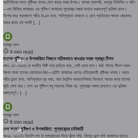
প্রতিদিনের পাতে পুষ্টিকর খাবার যোগ করার সহজ উপায়। হালকা ক্যালরি, ভরপুর ভিটামিন ও আঁশ
—সব মিলিয়ে কামরাঙা এর পুষ্টিগুণ আমাদের সুস্বাস্থ্য বজায় রাখতে গুরুত্বপূর্ণ ভূমিকা রাখে।
বিশেষ করে গরমকালে শরীর ঠাণ্ডা রাখা, পানিশূন্যতা কমানো ও রোগ প্রতিরোধ ক্ষমতা জোরদার
করার জন্য এই ফলটি […]
স্বাস্থ্য ব্লগ
4 min read
তালের পুষ্টিগুণ ও উপকারিতা সিজনে সঠিকভাবে খাওয়ার সহজ স্বাস্থ্য টিপস
নভে.
16
বর্ষায় হাট-বাজারে যে ফলটির মিষ্টি গন্ধ ছড়িয়ে পড়ে, সেটি হলো তাল। কচি শাঁসের শীতল স্বাদ
কিংবা পাকা তালের মোলায়েম গুঁড়া—দুটিই আমাদের দেশের ঐতিহ্যবাহী পুষ্টিকর খাবার। গরমে
শরীর ঠান্ডা রাখা, পানিশূন্যতা দূর করা, আর দৈনন্দিন খাদ্যতালিকায় ভিন্নতা আনার জন্য তালের
জুড়ি মেলা ভার। তাল এর পুষ্টিগুণ শুধু স্বাদের বিষয় নয়, সুস্বাস্থ্য বজায় রাখতেও এর ভূমিকা
গুরুত্বপূর্ণ। […]
স্বাস্থ্য ব্লগ
6 min read
বেল ফলের পুষ্টিগুণ ও উপকারিতা: সুস্বাস্থ্যের চাবিকাঠি
নভে.
16
আমরা প্রায়শই বিদেশি ফল বা সুপারফুডের দিকে ঝুঁকে পড়ি, কিন্তু ভুলে যাই আমাদের হাতের