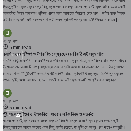
আমরা বাঙালিরা খাদ্যরসিক। হরেক পদের মাছ, মাংস, ডাল, ভাত আমাদের রোজকার পাতে থাকে।
কিন্তু পুষ্টি ও সুস্বাস্থ্যের জন্য কিছু সবুজ পাতার গুরুত্ব আমরা প্রায়শই ভুলে যাই। এমন একটি
অবহেলিত কিন্তু অসাধারণ পুষ্টিকর খাবার হলো আমাদের চিরচেনা বেত শাক। মাটির বুকে নিজস্ব
মহিমায় বেড়ে ওঠা এই সহজলভ্য শাকটি কেবল স্বাদেই অনন্য নয়, এটি **বেত শাক এর […]
স্বাস্থ্য ব্লগ
5 min read
কলমি শাকের পুষ্টিগুণ ও উপকারিতা: সুস্বাস্থ্যের চাবিকাঠি এই সবুজ পাতা
নভে.
13
বাঙালি বাড়িতে কলমি শাক একটি অতি পরিচিত নাম। পুকুর পাড়ে, খাল বিলের ধারে অথবা বাড়ির
উঠোনেও এর অবাধ বিচরণ। সহজলভ্য এবং সাশ্রয়ী হওয়ায় এর কদরও কম নয়। কিন্তু আমরা
কি এর আসল **পুষ্টিগুণ** সম্পর্কে যথেষ্ট জানি? আমরা প্রায়শই উচ্চমূল্যের বিদেশি সুপারফুডের
পেছনে ছুটি, অথচ আমাদের হাতের কাছেই থাকা এই সবুজ পাতাটি যে পুষ্টির এক অফুরন্ত […]
স্বাস্থ্য ব্লগ
5 min read
পুঁই শাকের পুষ্টিগুণ ও উপকারিতা: খাওয়ার সঠিক নিয়ম ও সতর্কতা
নভে.
12
আমরা প্রায়শই স্বাস্থ্যকর খাবারের সন্ধানে বিদেশি ফলমূল বা দামি সুপারফুডের পেছনে ছুটি।
কিন্তু আমাদের হাতের কাছেই এমন কিছু সবজি রয়েছে, যা পুষ্টিগুণে ভরপুর এবং দামেও সাশ্রয়ী।