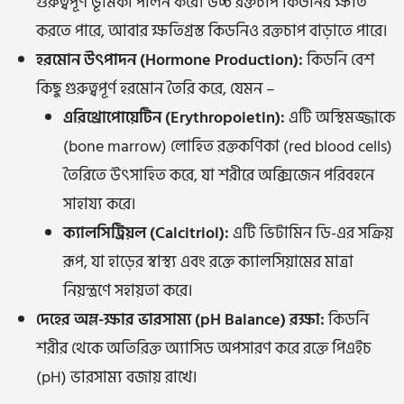
গুরুত্বপূর্ণ ভূমিকা পালন করে। উচ্চ রক্তচাপ কিডনির ক্ষতি
করতে পারে, আবার ক্ষতিগ্রস্ত কিডনিও রক্তচাপ বাড়াতে পারে।
হরমোন উৎপাদন (Hormone Production):
কিডনি বেশ
কিছু গুরুত্বপূর্ণ হরমোন তৈরি করে, যেমন –
এরিথ্রোপোয়েটিন (Erythropoietin):
এটি অস্থিমজ্জাকে
(bone marrow) লোহিত রক্তকণিকা (red blood cells)
তৈরিতে উৎসাহিত করে, যা শরীরে অক্সিজেন পরিবহনে
সাহায্য করে।
ক্যালসিট্রিয়ল (Calcitriol):
এটি ভিটামিন ডি-এর সক্রিয়
রূপ, যা হাড়ের স্বাস্থ্য এবং রক্তে ক্যালসিয়ামের মাত্রা
নিয়ন্ত্রণে সহায়তা করে।
দেহের অম্ল-ক্ষার ভারসাম্য (pH Balance) রক্ষা:
কিডনি
শরীর থেকে অতিরিক্ত অ্যাসিড অপসারণ করে রক্তে পিএইচ
(pH) ভারসাম্য বজায় রাখে।