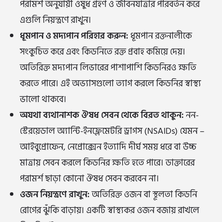
পরামর্শ অনুযায়ী ওষুধ গ্রহণ ও জীবনযাত্রার পরিবর্তন করে
এগুলি নিয়ন্ত্রণে রাখুন।
ধূমপান ও মদ্যপান পরিহার করুন:
ধূমপান রক্তনালীকে
সংকুচিত করে এবং কিডনিতে রক্ত ​​প্রবাহ কমিয়ে দেয়।
অতিরিক্ত মদ্যপান লিভারের পাশাপাশি কিডনিরও ক্ষতি
করতে পারে। এই অভ্যাসগুলো ত্যাগ করলে কিডনির স্বাস্থ্য
ভালো থাকবে।
অযথা ব্যথানাশক ঔষধ সেবন থেকে বিরত থাকুন:
নন-
স্টেরয়েডাল অ্যান্টি-ইনফ্লেমেটরি ড্রাগস (NSAIDs) যেমন –
আইবুপ্রোফেন, নেপ্রোক্সেন ইত্যাদি দীর্ঘ সময় ধরে বা উচ্চ
মাত্রায় সেবন করলে কিডনির ক্ষতি হতে পারে। ডাক্তারের
পরামর্শ ছাড়া কোনো ঔষধ সেবন করবেন না।
ওজন নিয়ন্ত্রণে রাখুন:
অতিরিক্ত ওজন বা স্থূলতা কিডনি
রোগের ঝুঁকি বাড়ায়। একটি স্বাস্থ্যকর ওজন বজায় রাখলে