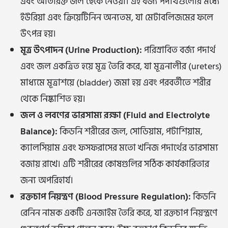
এবং অতিরিক্ত জল ছেঁকে নেওয়া। এই বর্জ্য পদার্থগুলোর মধ্যে
ইউরিয়া এবং ক্রিয়েটিনিন অন্যতম, যা মেটাবলিজমের ফলে
উৎপন্ন হয়।
মূত্র উৎপাদন (Urine Production):
পরিস্রাবিত বর্জ্য পদার্থ
এবং জল একত্রিত হয়ে মূত্র তৈরি করে, যা মূত্রনালীর (ureters)
মাধ্যমে মূত্রাশয়ে (bladder) জমা হয় এবং পরবর্তীতে শরীর
থেকে নিষ্কাশিত হয়।
জল ও লবণের ভারসাম্য রক্ষা (Fluid and Electrolyte
Balance):
কিডনি শরীরের জল, সোডিয়াম, পটাশিয়াম,
ক্যালসিয়াম এবং ফসফরাসের মতো খনিজ পদার্থের ভারসাম্য
বজায় রাখে। এটি শরীরের কোষগুলির সঠিক কার্যকারিতার
জন্য অপরিহার্য।
রক্তচাপ নিয়ন্ত্রণ (Blood Pressure Regulation):
কিডনি
রেনিন নামক একটি এনজাইম তৈরি করে, যা রক্তচাপ নিয়ন্ত্রণে