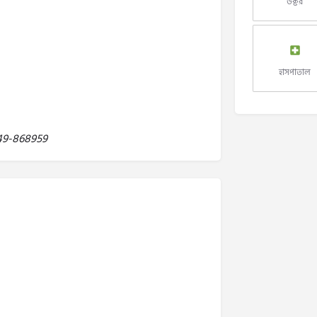
ডক্টর
হাসপাতাল
49-868959