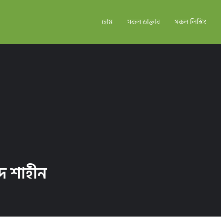
হোম
সকল ডাক্তার
সকল লিস্টিং
দ শাহীন