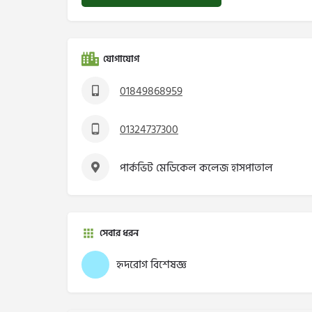
যোগাযোগ
01849868959
01324737300
পার্কভিট মেডিকেল কলেজ হাসপাতাল
সেবার ধরন
হৃদরোগ বিশেষজ্ঞ