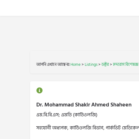
আপনি এখানে আছেনঃ
Home
>
Listings
>
ডক্টর
>
হৃদরোগ বিশেষজ্ঞ
Dr. Mohammad Shakir Ahmed Shaheen
এম.বি.বি.এস; এমডি (কার্ডিওলজি)
সহযোগী অধ্যপক, কার্ডিওলজি বিভাগ, পার্কভিট মেডি