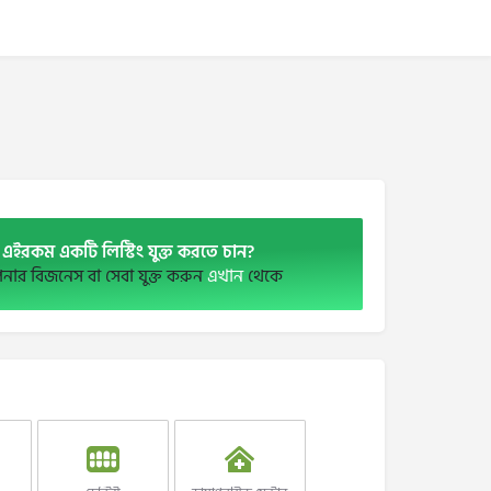
এইরকম একটি লিস্টিং যুক্ত করতে চান?
ার বিজনেস বা সেবা যুক্ত করুন
এখান
থেকে