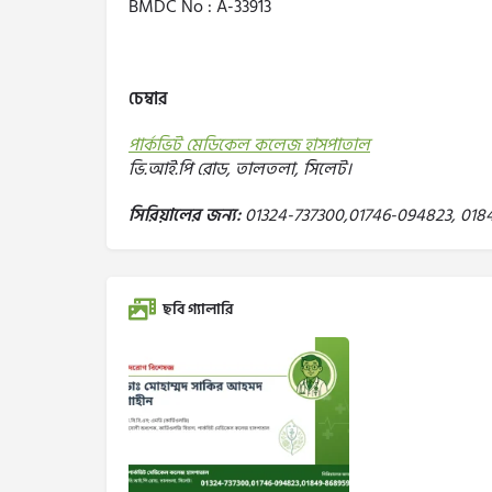
BMDC No : A-33913
চেম্বার
পার্কভিট মেডিকেল কলেজ হাসপাতাল
ভি.আই.পি রোড, তালতলা, সিলেট।
সিরিয়ালের জন্য:
01324-737300,01746-094823, 018
ছবি গ্যালারি