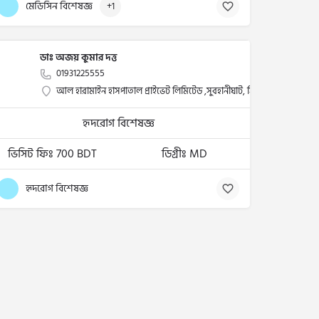
মেডিসিন বিশেষজ্ঞ
+1
ডাঃ অজয় কুমার দত্ত
01931225555
আল হারামাইন হাসপাতাল প্রাইভেট লিমিটেড ,সুবহানীঘাট, সিলেট
হৃদরোগ বিশেষজ্ঞ
ভিসিট ফিঃ 700 BDT
ডিগ্রীঃ MD
হৃদরোগ বিশেষজ্ঞ