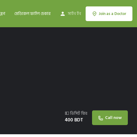
ব্লগ
মেডিকেল ফাইল চেকার
সাইন ইন
Join as a Doctor
💵 ভিসিট ফিঃ
Call now
400
BDT