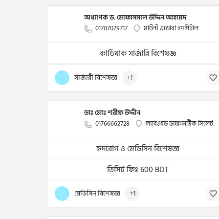
অধ্যাপক ড. মোফাসসাল উদ্দিন আহমেদ
01707079717
মাউন্ট এডোরা হসপিটাল
কার্ডিয়াক সার্জারি বিশেষজ্ঞ
সার্জারী বিশেষজ্ঞ
+1
ডাঃ মোঃ শরীফ উদ্দীন
01766662728
ল্যাবএইড ডায়াগনষ্টিক সিলেট
হৃদরোগ ও মেডিসিন বিশেষজ্ঞ
ভিসিট ফিঃ 600 BDT
মেডিসিন বিশেষজ্ঞ
+1