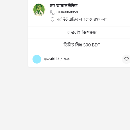
ডাঃ কামাল উদ্দিন
01849868959
পার্কভিট মেডিকেল কলেজ হাসপাতাল
হৃদরোগ বিশেষজ্ঞ
ভিসিট ফিঃ 500 BDT
হৃদরোগ বিশেষজ্ঞ