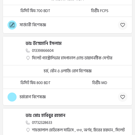
ভিসিট ফিঃ 700 BDT
ডিগ্রীঃ FCPS
সার্জারী বিশেষজ্ঞ
ডাঃ উম্মেহানি ইসলাম
01339866604
সিলেট গ্যাস্ট্রোলিভার হাসপাতাল এ্যান্ড ডায়াগনস্টিক সেন্টার
চর্ম, যৌন ও এলার্জি রোগ বিশেষজ্ঞ
ভিসিট ফিঃ 800 BDT
ডিগ্রীঃ MD
চর্মরোগ বিশেষজ্ঞ
ডাঃ মোঃ হাবিবুর রহমান
01732328633
শাহজালাল মেডিকেল সার্ভিসে , ৩৩, অর্ণব, মিরের ময়দান , সিলেট