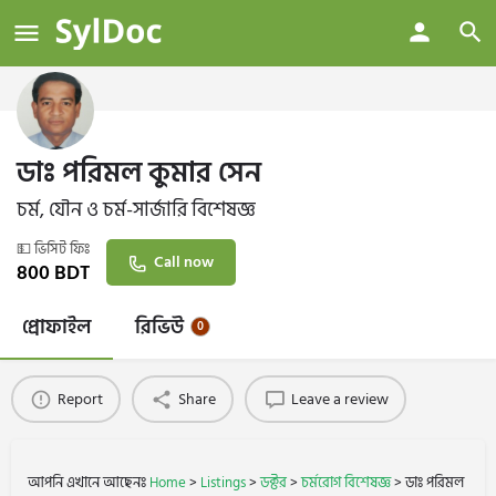
ডাঃ পরিমল কুমার সেন
চর্ম, যৌন ও চর্ম-সার্জারি বিশেষজ্ঞ
💵 ভিসিট ফিঃ
Call now
800
BDT
প্রোফাইল
রিভিউ
0
Report
Share
Leave a review
আপনি এখানে আছেনঃ
Home
>
Listings
>
ডক্টর
>
চর্মরোগ বিশেষজ্ঞ
>
ডাঃ পরিমল