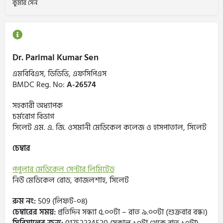
কুমার সেন
Dr. Parimal Kumar Sen
এমবিবিএস, ডিডিভি, এফসিপিএস
BMDC Reg. No:
A-26574
সহকারী অধ্যাপক
চর্মরোগ বিভাগ
সিলেট এম. এ. জি. ওসমানী মেডিকেল কলেজ ও হাসপাতাল, সিলেট
চেম্বার
পপুলার মেডিকেল সেন্টার লিমিটেড
নিউ মেডিকেল রোড, কাজলশাহ, সিলেট
রুম নং:
509 (লিফট-০৪)
চেম্বারের সময়:
প্রতিদিন সন্ধ্যা ৫.০০টা – রাত ৯.০০টা (শুক্রবার বন্ধ।)