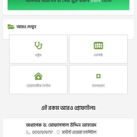
আপনার বিজনেস বা সেবা যুক্ত করুন
এখান
থেকে
আরও দেখুন
ডক্টর
ডেন্টিস্ট
ডায়াগনস্টিক সেন্টার
হাসপাতাল
এই রকম আরও প্রোফাইলঃ
অধ্যাপক ড. মোফাসসাল উদ্দিন আহমেদ
01707079717
মাউন্ট এডোরা হসপিটাল