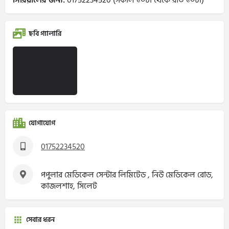
সিরিয়ালের জন্য:
01752234520 (সকাল ১০টা থেকে রাত ১০টা)
ছবি গ্যালারি
যোগাযোগ
01752234520
পপুলার মেডিকেল সেন্টার লিমিটেড , নিউ মেডিকেল রোড,
কাজলশাহ, সিলেট
সেবার ধরন