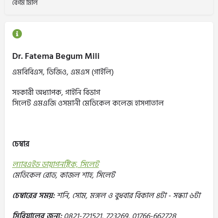
বেগম মিলি
Dr. Fatema Begum Mili
এমবিবিএস, ডিজিও, এমএস (গাইলি)
সহকারী অধ্যাপক, গাইনি বিভাগ
সিলেট এমএজি ওসমানী মেডিকেল কলেজ হাসপাতাল
চেম্বার
ল্যাবএইড ডায়াগনষ্টিক, সিলেট
মেডিকেল রোড, কাজল শাহ, সিলেট
চেম্বারের সময়:
শনি, সোম, মঙ্গল ও বুধবার বিকাল ৪টা - সন্ধ্যা ৬টা
সিরিয়ালের জন্য:
0821-721521, 723269, 01766-662728