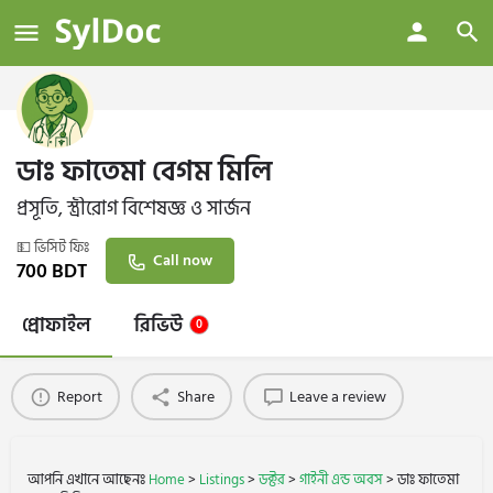
ডাঃ ফাতেমা বেগম মিলি
প্রসূতি, স্ত্রীরোগ বিশেষজ্ঞ ও সার্জন
💵 ভিসিট ফিঃ
Call now
700
BDT
প্রোফাইল
রিভিউ
0
Report
Share
Leave a review
আপনি এখানে আছেনঃ
Home
>
Listings
>
ডক্টর
>
গাইনী এন্ড অবস
>
ডাঃ ফাতেমা