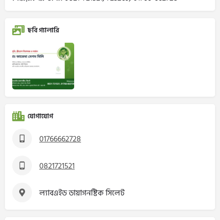
ছবি গ্যালারি
যোগাযোগ
01766662728
0821721521
ল্যাবএইড ডায়াগনষ্টিক সিলেট