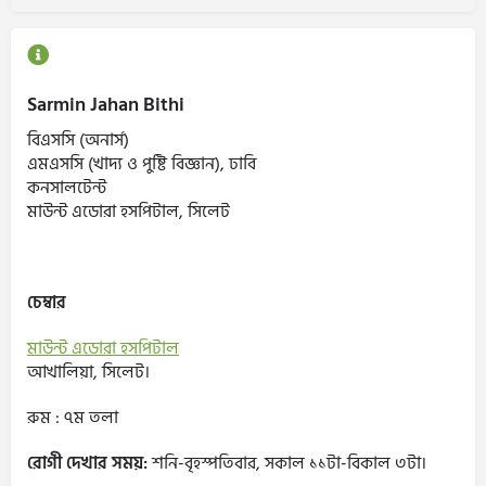
Sarmin Jahan Bithi
বিএসসি (অনার্স)
এমএসসি (খাদ্য ও পুষ্টি বিজ্ঞান), ঢাবি
কনসালটেন্ট
মাউন্ট এডোরা হসপিটাল, সিলেট
চেম্বার
মাউন্ট এডোরা হসপিটাল
আখালিয়া, সিলেট।
রুম : ৭ম তলা
রোগী দেখার সময়:
শনি-বৃহস্পতিবার, সকাল ১১টা-বিকাল ৩টা।