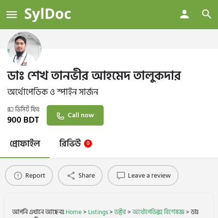
ডাঃ শেখ তানভীর আহমেদ তালুকদার
অর্থোপেডিক ও স্পাইন সার্জন
💵 ভিসিট ফিঃ
Call now
900
BDT
প্রোফাইল
রিভিউ
0
Report
Share
Leave a review
আপনি এখানে আছেনঃ
Home
>
Listings
>
ডক্টর
>
অর্থোপেডিক্স বিশেষজ্ঞ
>
ডাঃ