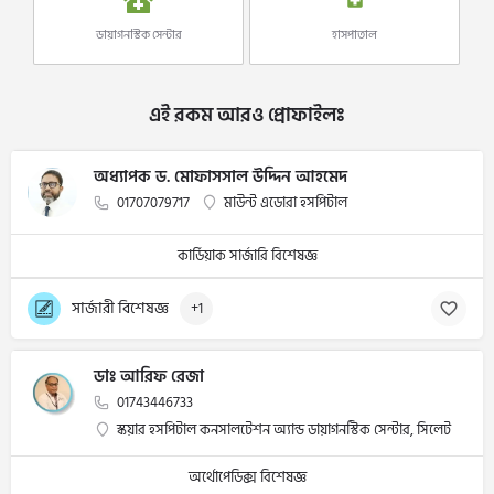
ডায়াগনস্টিক সেন্টার
হাসপাতাল
এই রকম আরও প্রোফাইলঃ
অধ্যাপক ড. মোফাসসাল উদ্দিন আহমেদ
01707079717
মাউন্ট এডোরা হসপিটাল
কার্ডিয়াক সার্জারি বিশেষজ্ঞ
সার্জারী বিশেষজ্ঞ
+1
ডাঃ আরিফ রেজা
01743446733
স্কয়ার হসপিটাল কনসালটেশন অ্যান্ড ডায়াগনস্টিক সেন্টার, সিলেট
অর্থোপেডিক্স বিশেষজ্ঞ