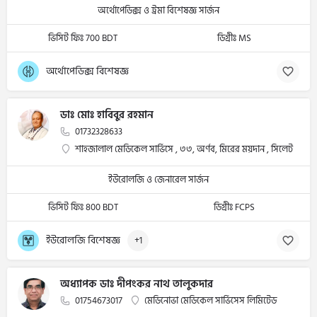
অর্থোপেডিক্স ও ট্রমা বিশেষজ্ঞ সার্জন
ভিসিট ফিঃ 700 BDT
ডিগ্রীঃ MS
অর্থোপেডিক্স বিশেষজ্ঞ
ডাঃ মোঃ হাবিবুর রহমান
01732328633
শাহজালাল মেডিকেল সার্ভিসে , ৩৩, অর্ণব, মিরের ময়দান , সিলেট
ইউরোলজি ও জেনারেল সার্জন
ভিসিট ফিঃ 800 BDT
ডিগ্রীঃ FCPS
ইউরোলজি বিশেষজ্ঞ
+1
অধ্যাপক ডাঃ দীপংকর নাথ তালুকদার
01754673017
মেডিনোভা মেডিকেল সার্ভিসেস লিমিটেড