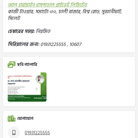
আল হারামাইন হাসপাতাল প্রাইভেট লিমিটেড
কাজী টাওয়ার, সমাটো-৩০, চালী বাজার, বিশ্ব রোড, সুবহানীঘাট,
সিলেট
চেম্বারের সময়:
নিয়মিত
সিরিয়ালের জন্য:
01931225555 , 10607
ছবি গ্যালারি
যোগাযোগ
01931225555