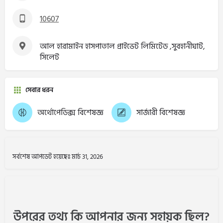
10607
আল হারামাইন হাসপাতাল প্রাইভেট লিমিটেড ,সুবহানীঘাট,
সিলেট
সেবার ধরন
অর্থোপেডিক্স বিশেষজ্ঞ
সার্জারী বিশেষজ্ঞ
সর্বশেষ আপডেট হয়েছেঃ মার্চ 31, 2026
উপরের তথ্য কি আপনার জন্য সহায়ক ছিল?