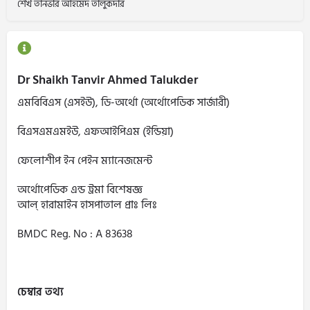
শেখ তানভীর আহমেদ তালুকদার
Dr Shaikh Tanvir Ahmed Talukder
এমবিবিএস (এসইউ), ডি-অর্থো (অর্থোপেডিক সার্জারী)
বিএসএমএমইউ, এফআইপিএম (ইন্ডিয়া)
ফেলোশীপ ইন পেইন ম্যানেজমেন্ট
অর্থোপেডিক এন্ড ট্রমা বিশেষজ্ঞ
আল্ হারামাইন হাসপাতাল প্রাঃ লিঃ
BMDC Reg. No : A 83638
চেম্বার তথ্য