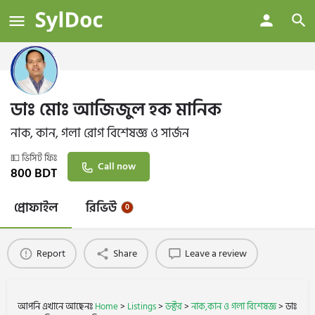
ডাঃ মোঃ আজিজুল হক মানিক
নাক, কান, গলা রোগ বিশেষজ্ঞ ও সার্জন
💵 ভিসিট ফিঃ
Call now
800
BDT
প্রোফাইল
রিভিউ
0
Report
Share
Leave a review
আপনি এখানে আছেনঃ
Home
>
Listings
>
ডক্টর
>
নাক,কান ও গলা বিশেষজ্ঞ
>
ডাঃ