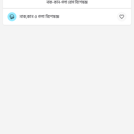
নাক-কান-গলা রোগ বিশেষজ্ঞ
নাক,কান ও গলা বিশেষজ্ঞ