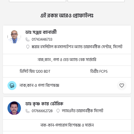
এই রকম আরও প্রোফাইলঃ
ডাঃ সঞ্জয় ব্যানার্জী
01743446733
স্কয়ার হসপিটাল কনসালটেশন অ্যান্ড ডায়াগনস্টিক সেন্টার, সিলেট
নাক,কান , গলা ও হেড অ্যান্ড নেক সার্জারি
ভিসিট ফিঃ 1200 BDT
ডিগ্রীঃ FCPS
নাক,কান ও গলা বিশেষজ্ঞ
ডাঃ কৃষ্ণ কান্ত ভৌমিক
01766662728
ল্যাবএইড ডায়াগনষ্টিক সিলেট
নাক-কান-গলারোগ বিশেষজ্ঞ ও সার্জন