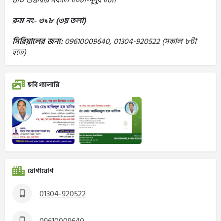
প্রতি শুক্রবার সকাল ১০টা-দুপুর ১টা।
রুম নং- ৩১৮ (৩য় তলা)
সিরিয়ালের জন্য:
09610009640, 01304-920522 (সকাল ৮টা
হতে)
ছবি গ্যালারি
যোগাযোগ
01304-920522
09610009640