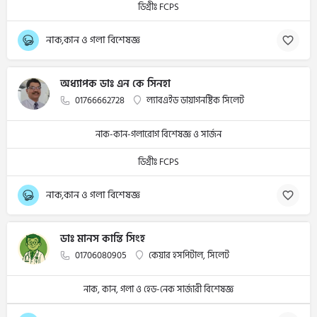
ডিগ্রীঃ FCPS
নাক,কান ও গলা বিশেষজ্ঞ
অধ্যাপক ডাঃ এন কে সিনহা
01766662728
ল্যাবএইড ডায়াগনষ্টিক সিলেট
নাক-কান-গলারোগ বিশেষজ্ঞ ও সার্জন
ডিগ্রীঃ FCPS
নাক,কান ও গলা বিশেষজ্ঞ
ডাঃ মানস কান্তি সিংহ
01706080905
কেয়ার হসপিটাল, সিলেট
নাক, কান, গলা ও হেড-নেক সার্জারী বিশেষজ্ঞ