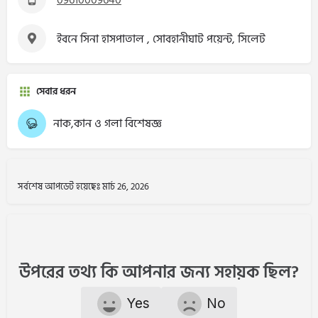
ইবনে সিনা হাসপাতাল , সোবহানীঘাট পয়েন্ট, সিলেট
সেবার ধরন
নাক,কান ও গলা বিশেষজ্ঞ
সর্বশেষ আপডেট হয়েছেঃ মার্চ 26, 2026
উপরের তথ্য কি আপনার জন্য সহায়ক ছিল?
Yes
No