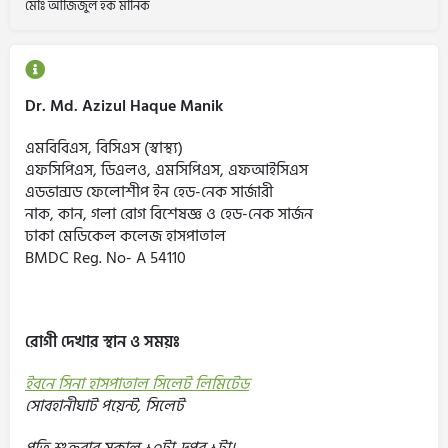
মোঃ আজিজুল হক মানিক
Dr. Md. Azizul Haque Manik
এমবিবিএস, বিসিএস (স্বাস্থ্য)
এফসিপিএস, ডিএলও, এমসিপিএস, এফআইসিএস
এডভান্সড ফেলোশীপ ইন হেড-নেক সার্জারী
নাক, কান, গলা রোগ বিশেষজ্ঞ ও হেড-নেক সার্জন
ঢাকা মেডিকেল কলেজ হাসপাতাল
BMDC Reg. No- A 54110
রোগী দেখার স্থান ও সময়ঃ
ইবনে সিনা হাসপাতাল সিলেট লিমিটেড
সোবহানীঘাট পয়েন্ট, সিলেট