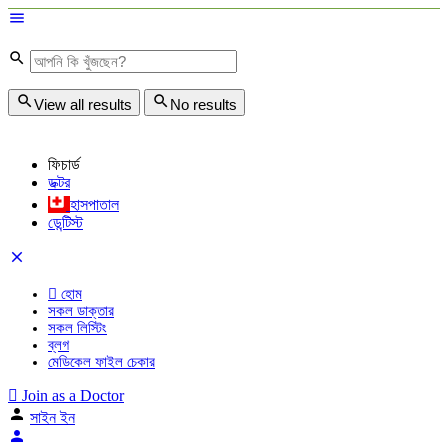
View all results
No results
ফিচার্ড
ডক্টর
হাসপাতাল
ডেন্টিস্ট
হোম
সকল ডাক্তার
সকল লিস্টিং
ব্লগ
মেডিকেল ফাইল চেকার
Join as a Doctor
সাইন ইন