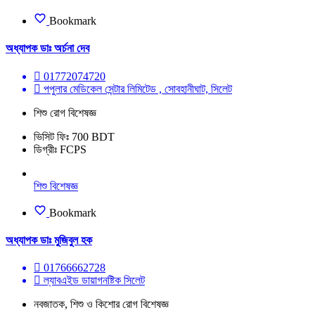
Bookmark
অধ্যাপক ডাঃ অর্চনা দেব
01772074720
পপুলার মেডিকেল সেন্টার লিমিটেড , সোবহানীঘাট, সিলেট
শিশু রোগ বিশেষজ্ঞ
ভিসিট ফিঃ 700 BDT
ডিগ্রীঃ FCPS
শিশু বিশেষজ্ঞ
Bookmark
অধ্যাপক ডাঃ মুজিবুল হক
01766662728
ল্যাবএইড ডায়াগনষ্টিক সিলেট
নবজাতক, শিশু ও কিশোর রোগ বিশেষজ্ঞ