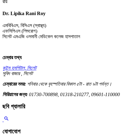
রায়
Dr. Lipika Rani Roy
এমবিবিএস, বিসিএস (স্বাস্থ্য)
এফসিপিএস (শিশুরোগ)
সিলেট এমএজি ওসমানী মেডিকেল কলেজ হাসপাতাল
চেম্বার তথ্য
কুইন্স হসপিটাল, সিলেট
সুবিদ বাজার , সিলেট
চেম্বারের সময়:
শনিবার থেকে বৃহস্পতিবার বিকাল ৫টা - রাত ৯টা পর্যন্ত।
সিরিয়ালের জন্য:
01730-700898, 01318-210277, 09601-110000
ছবি গ্যালারি
যোগাযোগ