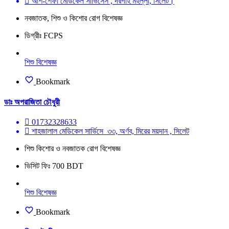
আশ-শেফা মেডিকেল সার্ভিসেস , দরগাহ মহল্লা, সিলেট।
নবজাতক, শিশু ও কিশোর রোগ বিশেষজ্ঞ
ডিগ্রীঃ FCPS
শিশু বিশেষজ্ঞ
Bookmark
ডাঃ অপরাজিতা চৌধুরী
01732328633
শাহজালাল মেডিকেল সার্ভিসে ৩৩, অর্ণব, মিরের ময়দান , সিলেট
শিশু কিশোর ও নবজাতক রোগ বিশেষজ্ঞ
ভিসিট ফিঃ 700 BDT
শিশু বিশেষজ্ঞ
Bookmark