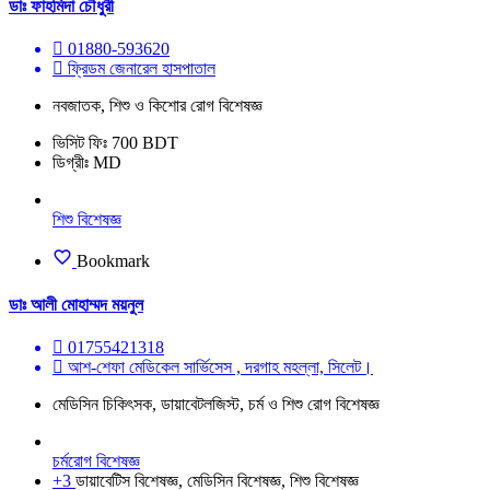
ডাঃ ফাহমিদা চৌধুরী
01880-593620
ফ্রিডম জেনারেল হাসপাতাল
নবজাতক, শিশু ও কিশোর রোগ বিশেষজ্ঞ
ভিসিট ফিঃ 700 BDT
ডিগ্রীঃ MD
শিশু বিশেষজ্ঞ
Bookmark
ডাঃ আলী মোহাম্মদ ময়নুল
01755421318
আশ-শেফা মেডিকেল সার্ভিসেস , দরগাহ মহল্লা, সিলেট।
মেডিসিন চিকিৎসক, ডায়াবেটলজিস্ট, চর্ম ও শিশু রোগ বিশেষজ্ঞ
চর্মরোগ বিশেষজ্ঞ
+3
ডায়াবেটিস বিশেষজ্ঞ, মেডিসিন বিশেষজ্ঞ, শিশু বিশেষজ্ঞ