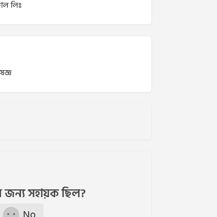
তাল লিঃ
েষজ্ঞ
 জন্য সহায়ক ছিল?
No