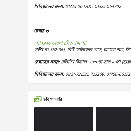
সিরিয়ালের জন্য:
01325 064701 , 01325 064702
চেম্বার ৩
ল্যাবএইড ডায়াগনষ্টিক, সিলেট
হাউস নং 362-363, নিউ মেডিকেল রোড, কাজল শাহ, সি
চেম্বারের সময়:
প্রতিদিন বিকাল ৩:৩০টা-রাত ১০টা (শুক্রব
সিরিয়ালের জন্য:
0821-721521, 723269, 01766-66272
ছবি গ্যালারি