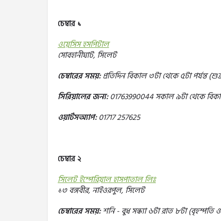
চেম্বার ১
ওয়েসিস হসপিটাল
সোবহানীঘাট, সিলেট
চেম্বারের সময়:
প্রতিদিন বিকাল ৩টা থেকে ৫টা পর্যন্ত (শুক্
সিরিয়ালের জন্য:
01763990044 সকাল ৯টা থেকে বিকাল 
ওয়ার্টসঅ্যাপ:
01717 257625
চেম্বার ২
সিলেট ইম্পেরিয়াল হাসপাতাল লিঃ
১৩ বঙ্গবীর, নাইওরপুল, সিলেট
চেম্বারের সময়:
শনি - বুধ সন্ধ্যা ৬টা রাত ৮টা (বৃহস্পতি ও 