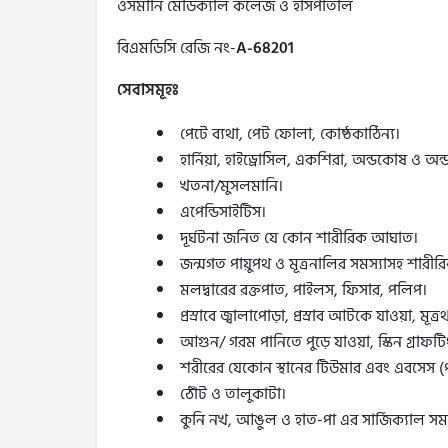
ওসমানি মেডিক্যাল কলেজ ও হাসপাতাল
বিএমডিসি রেজি নং-
A-68201
সেবাসমূহঃ
পেটে ব্যথা, পেট ফোলা, কোষ্ঠকাঠিন্য।
হার্নিয়া, হাইড্রোসিল, একশিরা, অন্ডকোষ ও অন
খতনা/মুসলমানি।
এপেন্ডিসাইটিস।
দূর্ঘটনা জনিত যে কোন শারীরিক আঘাত।
জন্মগত পায়ুপথ ও মূত্রনালির সমস্যাসহ শারীর
মলদ্বারের রক্তপাত, পাইলস, ফিসার, পলিপ।
প্রস্রাবে জ্বালাপোড়া, প্রস্রাব আটকে যাওয়া, মূ
আগুন/ গরম পানিতে পুড়ে যাওয়া, স্কিন গ্রাফটি
শরীরের যেকোন স্থানের টিউমার এবং এবসেস (
ঠোঁট ও তালুকাটা।
কুনি নখ, আঙুল ও হাত-পা এর সার্জিক্যাল সমস