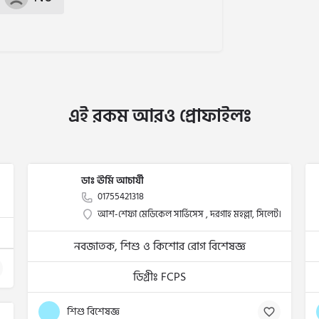
এই রকম আরও প্রোফাইলঃ
ডাঃ ঊর্মি আচার্যী
01755421318
আশ-শেফা মেডিকেল সার্ভিসেস , দরগাহ মহল্লা, সিলেট।
নবজাতক, শিশু ও কিশোর রোগ বিশেষজ্ঞ
ডিগ্রীঃ FCPS
শিশু বিশেষজ্ঞ