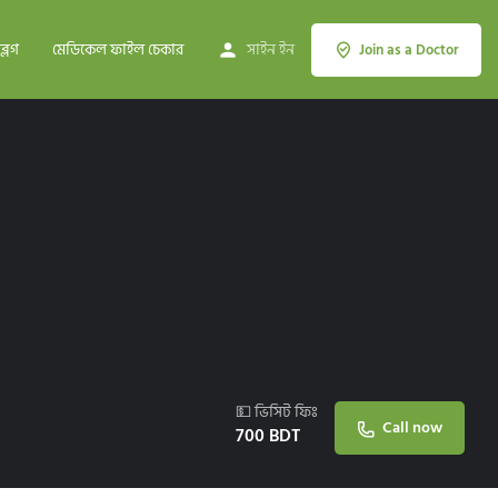
ব্লগ
মেডিকেল ফাইল চেকার
সাইন ইন
Join as a Doctor
💵 ভিসিট ফিঃ
Call now
700
BDT