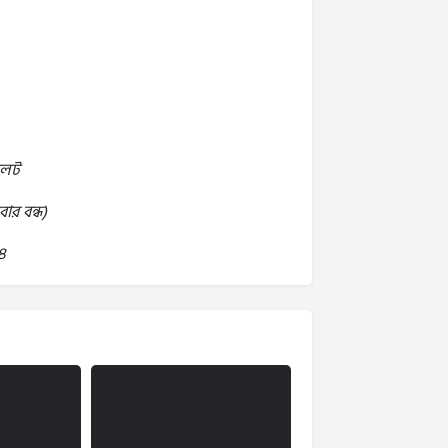
লেট
ার বন্ধ)
8