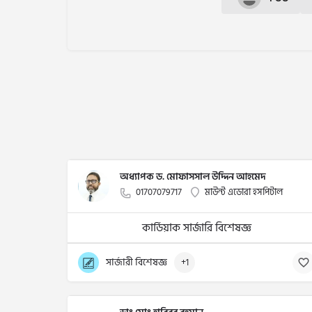
অধ্যাপক ড. মোফাসসাল উদ্দিন আহমেদ
01707079717
মাউন্ট এডোরা হসপিটাল
কার্ডিয়াক সার্জারি বিশেষজ্ঞ
সার্জারী বিশেষজ্ঞ
+1