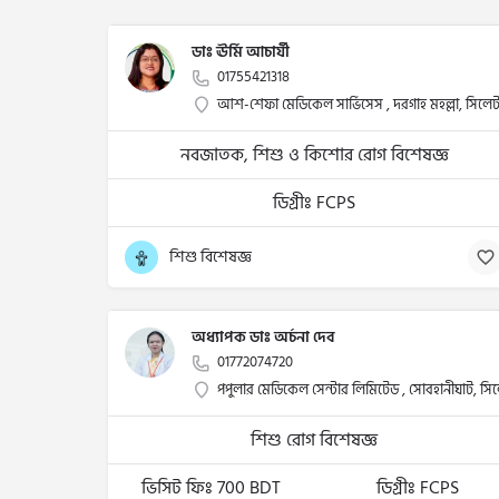
ডাঃ ঊর্মি আচার্যী
01755421318
আশ-শেফা মেডিকেল সার্ভিসেস , দরগাহ মহল্লা, সিলেট
নবজাতক, শিশু ও কিশোর রোগ বিশেষজ্ঞ
ডিগ্রীঃ FCPS
শিশু বিশেষজ্ঞ
অধ্যাপক ডাঃ অর্চনা দেব
01772074720
পপুলার মেডিকেল সেন্টার লিমিটেড , সোবহানীঘাট, সি
শিশু রোগ বিশেষজ্ঞ
ভিসিট ফিঃ 700 BDT
ডিগ্রীঃ FCPS