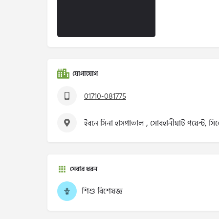
যোগাযোগ
01710-081775
ইবনে সিনা হাসপাতাল , সোবহানীঘাট পয়েন্ট, সি
সেবার ধরন
শিশু বিশেষজ্ঞ