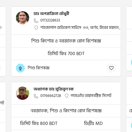
ডাঃ অপরাজিতা চৌধুরী
01732328633
।
শাহজালাল মেডিকেল সার্ভিসে ৩৩, অর্ণব, মিরের ময়দান , সিলেট
শিশু কিশোর ও নবজাতক রোগ বিশেষজ্ঞ
ভিসিট ফিঃ 700 BDT
শিশু বিশেষজ্ঞ
অধ্যাপক ডাঃ মুজিবুল হক
01766662728
ল্যাবএইড ডায়াগনষ্টিক সিলেট
লেট
নবজাতক, শিশু ও কিশোর রোগ বিশেষজ্ঞ
ভিসিট ফিঃ 800 BDT
ডিগ্রীঃ MD