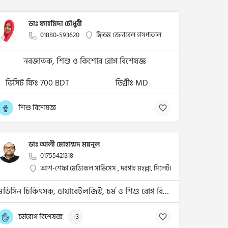
ডাঃ ফাহমিদা চৌধুরী
01880-593620
ফ্রিডম জেনারেল হাসপাতাল
নবজাতক, শিশু ও কিশোর রোগ বিশেষজ্ঞ
ভিসিট ফিঃ 700 BDT
ডিগ্রীঃ MD
শিশু বিশেষজ্ঞ
ডাঃ আলী মোহাম্মদ ময়নুল
01755421318
আশ-শেফা মেডিকেল সার্ভিসেস , দরগাহ মহল্লা, সিলেট।
মেডিসিন চিকিৎসক, ডায়াবেটলজিস্ট, চর্ম ও শিশু রোগ বিশেষজ্ঞ
চর্মরোগ বিশেষজ্ঞ
+3