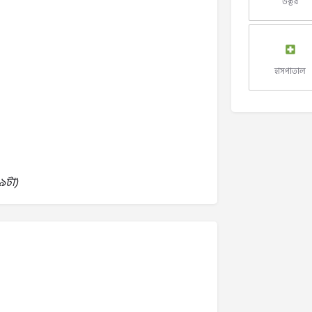
ডক্টর
হাসপাতাল
৯টা)