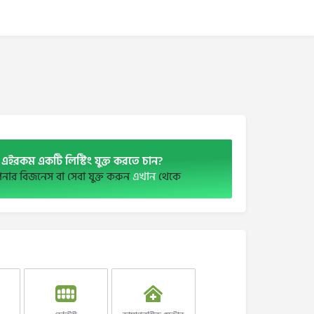
এইরকম একটি লিস্টিং যুক্ত করতে চান?
ার বিজনেস বা সেবা যুক্ত করুন
এখান
থেকে