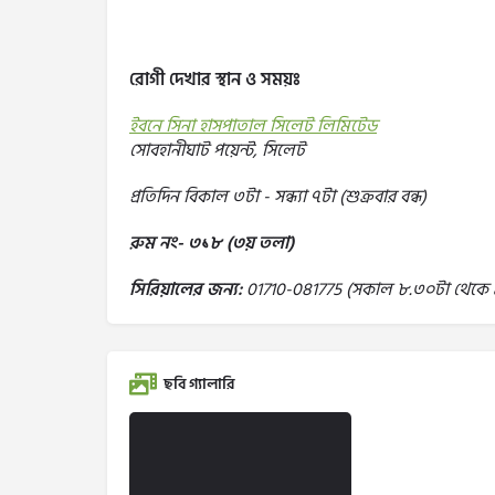
রোগী দেখার স্থান ও সময়ঃ
ইবনে সিনা হাসপাতাল সিলেট লিমিটেড
সোবহানীঘাট পয়েন্ট, সিলেট
প্রতিদিন বিকাল ৩টা - সন্ধ্যা ৭টা (শুক্রবার বন্ধ)
রুম নং- ৩১৮ (৩য় তলা)
সিরিয়ালের জন্য:
01710-081775 (সকাল ৮.৩০টা থেকে 
ছবি গ্যালারি