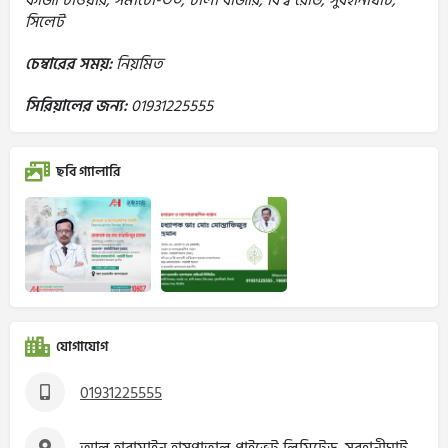
কাজী টাওয়ার, সমাটো-৩০, চালী বাজার, বিশ্ব রোড, সুবহানীঘাট,
সিলেট
চেম্বারের সময়:
নিয়মিত
সিরিয়ালের জন্য:
01931225555
ছবি গ্যালারি
যোগাযোগ
01931225555
আল হারামাইন হাসপাতাল প্রাইভেট লিমিটেড ,সুবহানীঘাট,