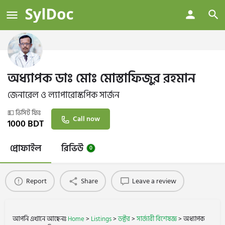
অধ্যাপক ডাঃ মোঃ মোস্তাফিজুর রহমান
জেনারেল ও ল্যাপারোস্কপিক সার্জন
💵 ভিসিট ফিঃ
Call now
1000
BDT
প্রোফাইল
রিভিউ
0
Report
Share
Leave a review
আপনি এখানে আছেনঃ
Home
>
Listings
>
ডক্টর
>
সার্জারী বিশেষজ্ঞ
>
অধ্যাপক