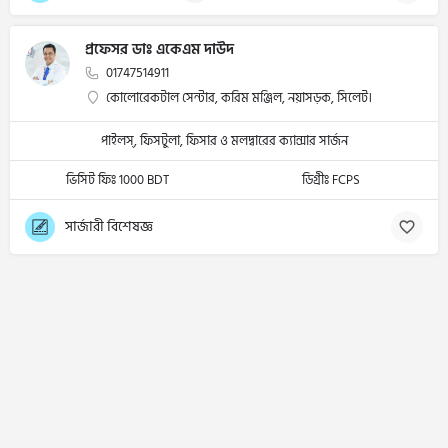
প্রফেসর ডাঃ একেএম দাউদ
01747514911
কোলোরেকটাল সেন্টার, করিম মঞ্জিল, নয়াসড়ক, সিলেট।
পাইলস্, ফিসটুলা, ফিসার ও মলদ্বারের ক্যান্সার সার্জন
ভিসিট ফিঃ 1000 BDT
ডিগ্রীঃ FCPS
সার্জারী বিশেষজ্ঞ