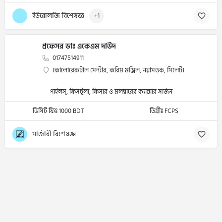
ইউরোলজি বিশেষজ্ঞ
+1
প্রফেসর ডাঃ একেএম দাউদ
01747514911
কোলোরেকটাল সেন্টার, করিম মঞ্জিল, নয়াসড়ক, সিলেট।
পাইলস্, ফিসটুলা, ফিসার ও মলদ্বারের ক্যান্সার সার্জন
ভিসিট ফিঃ 1000 BDT
ডিগ্রীঃ FCPS
সার্জারী বিশেষজ্ঞ