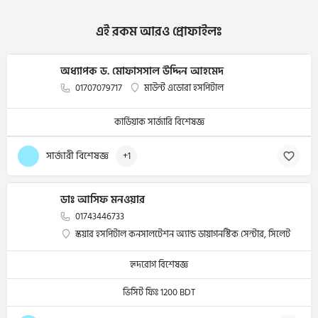
এই রকম আরও প্রোফাইলঃ
অধ্যাপক ড. মোফাসসাল উদ্দিন আহমেদ
01707079717
মাউন্ট এডোরা হসপিটাল
কার্ডিয়াক সার্জারি বিশেষজ্ঞ
সার্জারী বিশেষজ্ঞ
+1
ডাঃ আসিফ মনওয়ার
01743446733
স্কয়ার হসপিটাল কনসালটেশন অ্যান্ড ডায়াগনস্টিক সেন্টার, সিলেট
হৃদরোগ বিশেষজ্ঞ
ভিসিট ফিঃ 1200 BDT