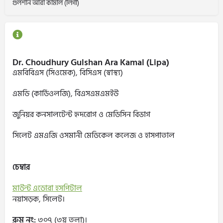
গুলশান আরা কামাল (লিগা)
Dr. Choudhury Gulshan Ara Kamal (Lipa)
এমবিবিএস (সিওমেক), বিসিএস (স্বাস্থ্য)
এমডি (কার্ডিওলজি), বিএসএমএমইউ
জুনিয়র কনসালটেন্ট হৃদরোগ ও মেডিসিন বিভাগ
সিলেট এমএজি ওসমানী মেডিকেল কলেজ ও হাসপাতাল
চেম্বার
মাউন্ট এডোরা হসপিটাল
নয়াসড়ক, সিলেট।
রুম নং:
৩০৭ (৩য় তলা)।