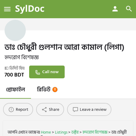
ডাঃ চৌধুরী গুলশান আরা কামাল (লিগা)
হৃদরোগ বিশেষজ্ঞ
💵 ভিসিট ফিঃ
Call now
700
BDT
প্রোফাইল
রিভিউ
0
Report
Share
Leave a review
আপনি এখানে আছেনঃ
Home
>
Listings
>
ডক্টর
>
হৃদরোগ বিশেষজ্ঞ
>
ডাঃ চৌধুরী