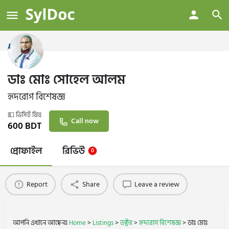
ডাঃ মোঃ সোহেল আলম
হৃদরোগ বিশেষজ্ঞ
💵 ভিসিট ফিঃ
Call now
600
BDT
প্রোফাইল
রিভিউ
0
Report
Share
Leave a review
আপনি এখানে আছেনঃ
Home
>
Listings
>
ডক্টর
>
হৃদরোগ বিশেষজ্ঞ
>
ডাঃ মোঃ