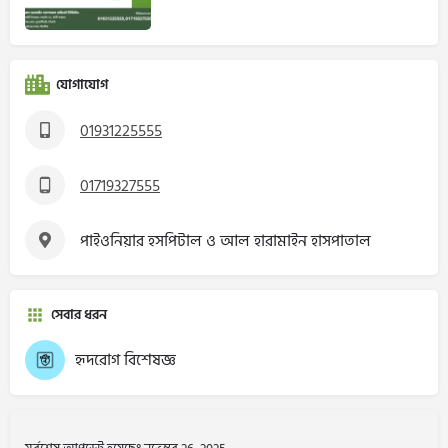
যোগাযোগ
01931225555
01719327555
পাইওনিয়ার হসপিটাল ও আল হারামাইন হাসপাতাল
সেবার ধরন
হৃদরোগ বিশেষজ্ঞ