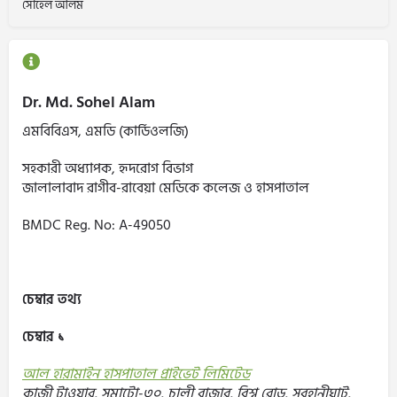
সোহেল আলম
Dr. Md. Sohel Alam
এমবিবিএস, এমডি (কার্ডিওলজি)
সহকারী অধ্যাপক, হৃদরোগ বিভাগ
জালালাবাদ রাগীব-রাবেয়া মেডিকে কলেজ ও হাসপাতাল
BMDC Reg. No: A-49050
চেম্বার তথ্য
চেম্বার ১
আল হারামাইন হাসপাতাল প্রাইভেট লিমিটেড
কাজী টাওয়ার, সমাটো-৩০, চালী বাজার, বিশ্ব রোড, সুবহানীঘাট,