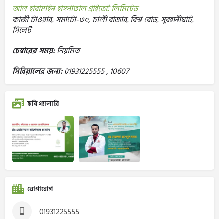
আল হারামাইন হাসপাতাল প্রাইভেট লিমিটেড
কাজী টাওয়ার, সমাটো-৩০, চালী বাজার, বিশ্ব রোড, সুবহানীঘাট,
সিলেট
চেম্বারের সময়:
নিয়মিত
সিরিয়ালের জন্য:
01931225555 , 10607
ছবি গ্যালারি
যোগাযোগ
01931225555