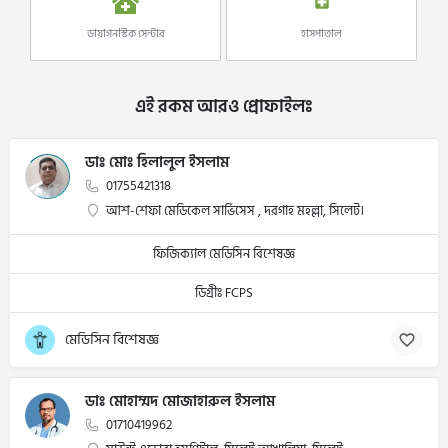
ডায়াগনস্টিক সেন্টার
হাসপাতাল
এই রকম আরও প্রোফাইলঃ
ডাঃ মোঃ হিলালুল ইসলাম
01755421318
আশ-শেফা মেডিকেল সার্ভিসেস , দরগাহ মহল্লা, সিলেট।
ফিজিক্যাল মেডিসিন বিশেষজ্ঞ
ডিগ্রীঃ FCPS
মেডিসিন বিশেষজ্ঞ
ডাঃ মোহাম্মদ মোজাহারুল ইসলাম
01710419962