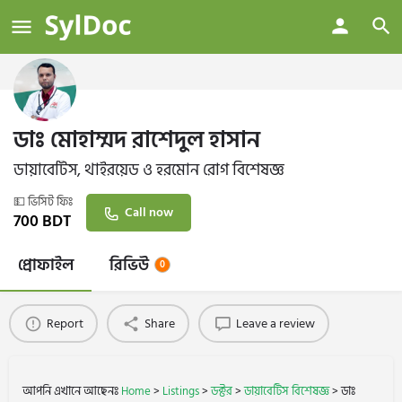
ডাঃ মোহাম্মদ রাশেদুল হাসান
ডায়াবেটিস, থাইরয়েড ও হরমোন রোগ বিশেষজ্ঞ
💵 ভিসিট ফিঃ
Call now
700
BDT
প্রোফাইল
রিভিউ
0
Report
Share
Leave a review
আপনি এখানে আছেনঃ
Home
>
Listings
>
ডক্টর
>
ডায়াবেটিস বিশেষজ্ঞ
>
ডাঃ