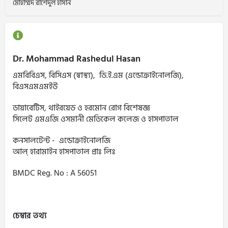
মোহাম্মদ রাশেদুল হাসান
Dr. Mohammad Rashedul Hasan
এমবিবিএস, বিসিএস (স্বাস্থ্য), ডি.ই.এম (এন্ডোক্রাইনোলজি),
বিএসএমএমইউ
ডায়াবেটিস, থাইরয়েড ও হরমোন রোগ বিশেষজ্ঞ
সিলেট এমএজি ওসমানী মেডিকেল কলেজ ও হাসপাতাল
কনসালটেন্ট - এন্ডোক্রাইনোলজি
আল্ হারামাইন হাসপাতাল প্রাঃ লিঃ
BMDC Reg. No : A 56051
চেম্বার তথ্য