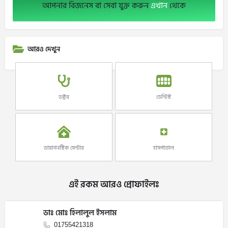
আপনার বিজনেস বা সেবা যুক্ত করুন
এখান
থেকে
আরও দেখুন
ডক্টর
ডেন্টিস্ট
ডায়াগনস্টিক সেন্টার
হাসপাতাল
এই রকম আরও প্রোফাইলঃ
ডাঃ মোঃ হিলালুল ইসলাম
01755421318