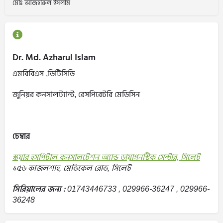
মোঃ আজহারুল ইসলাম
Dr. Md. Azharul Islam
এমবিবিএস ,ডিটিসিডি
জুনিয়র কনসালট্যান্ট, রেসপিরেটরি মেডিসিন
চেম্বার
স্কয়ার হসপিটাল কনসালটেশন অ্যান্ড ডায়াগনস্টিক সেন্টার, সিলেট
১৫৬ কাজলশাহ, মেডিকেল রোড, সিলেট
সিরিয়ালের জন্য :
01743446733 , 029966-36247 , 029966-
36248