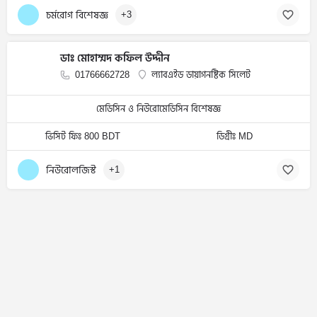
চর্মরোগ বিশেষজ্ঞ
+3
ডাঃ মোহাম্মদ কফিল উদ্দীন
01766662728
ল্যাবএইড ডায়াগনষ্টিক সিলেট
মেডিসিন ও নিউরোমেডিসিন বিশেষজ্ঞ
ভিসিট ফিঃ 800 BDT
ডিগ্রীঃ MD
নিউরোলজিস্ট
+1