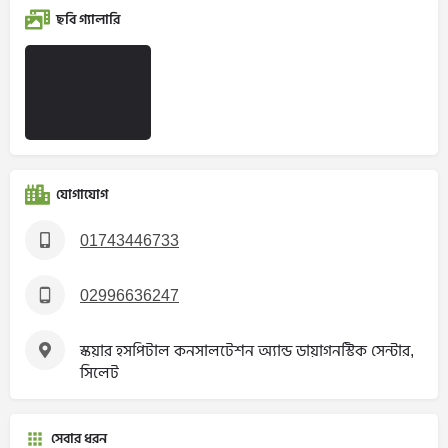
ছবি গ্যালারি
যোগাযোগ
01743446733
02996636247
স্কয়ার হসপিটাল কনসালটেশন অ্যান্ড ডায়াগনস্টিক সেন্টার,
সিলেট
সেবার ধরন