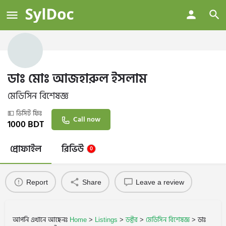
ডাঃ মোঃ আজহারুল ইসলাম
মেডিসিন বিশেষজ্ঞ
💵 ভিসিট ফিঃ
Call now
1000
BDT
প্রোফাইল
রিভিউ
0
Report
Share
Leave a review
আপনি এখানে আছেনঃ
Home
>
Listings
>
ডক্টর
>
মেডিসিন বিশেষজ্ঞ
>
ডাঃ