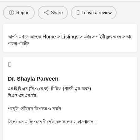
Report
Share
Leave a review
আপনি এখানে আছেনঃ
Home
>
Listings
>
ডক্টর
>
গাইনী এন্ড অবস
>
ডাঃ
শায়লা পারভীন
Dr. Shayla Parveen
এম.বি.বি.এস (সি.ও.মে.ক), ডিজিও (গাইনী এন্ড অবস্)
বি.এস.এম.এম.ইউ
প্রসূতি, স্ত্রীরোগ বিশেষজ্ঞ ও সার্জন
সিলেট এম.এ.জি ওসমানী মেডিকেল কলেজ ও হাসপাতাল।