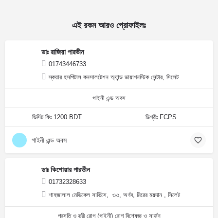
এই রকম আরও প্রোফাইলঃ
ডাঃ রাজিয়া পারভীন
01743446733
স্কয়ার হসপিটাল কনসালটেশন অ্যান্ড ডায়াগনস্টিক সেন্টার, সিলেট
গাইনী এন্ড অবস
ভিসিট ফিঃ 1200 BDT
ডিগ্রীঃ FCPS
গাইনী এন্ড অবস
ডাঃ কিশোয়ার পারভীন
01732328633
শাহজালাল মেডিকেল সার্ভিসে, ৩৩, অর্ণব, মিরের ময়দান , সিলেট
প্রসূতি ও স্ত্রী রোগ (গাইনী) রোগ বিশেষজ্ঞ ও সার্জন