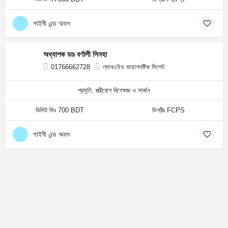
গাইনী এন্ড অবস
অধ্যাপক ডাঃ বর্ণালী সিনহা
01766662728
ল্যাবএইড ডায়াগনষ্টিক সিলেট
প্রসূতি, স্ত্রীরোগ বিশেষজ্ঞ ও সার্জন
ভিসিট ফিঃ 700 BDT
ডিগ্রীঃ FCPS
গাইনী এন্ড অবস