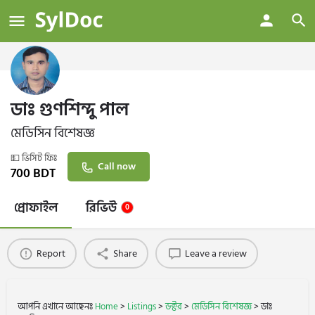
ডাঃ গুণশিন্দু পাল
মেডিসিন বিশেষজ্ঞ
💵 ভিসিট ফিঃ
Call now
700
BDT
প্রোফাইল
রিভিউ
0
Report
Share
Leave a review
আপনি এখানে আছেনঃ
Home
>
Listings
>
ডক্টর
>
মেডিসিন বিশেষজ্ঞ
>
ডাঃ