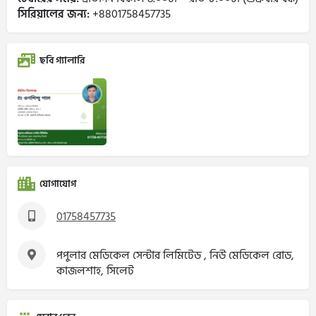
সিরিয়ালের জন্য:
+8801758457735
ছবি গ্যালারি
যোগাযোগ
01758457735
পপুলার মেডিকেল সেন্টার লিমিটেড , নিউ মেডিকেল রোড,
কাজলশাহ, সিলেট