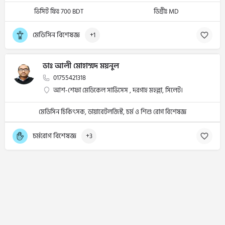
ভিসিট ফিঃ 700 BDT
ডিগ্রীঃ MD
মেডিসিন বিশেষজ্ঞ
+1
ডাঃ আলী মোহাম্মদ ময়নুল
01755421318
আশ-শেফা মেডিকেল সার্ভিসেস , দরগাহ মহল্লা, সিলেট।
মেডিসিন চিকিৎসক, ডায়াবেটলজিস্ট, চর্ম ও শিশু রোগ বিশেষজ্ঞ
চর্মরোগ বিশেষজ্ঞ
+3