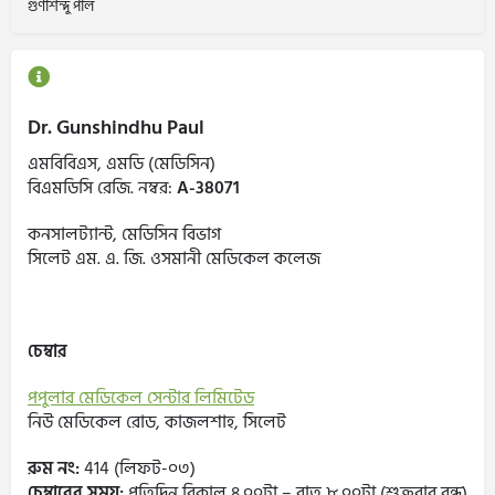
গুণশিন্দু পাল
Dr. Gunshindhu Paul
এমবিবিএস, এমডি (মেডিসিন)
বিএমডিসি রেজি. নম্বর:
A-38071
কনসালট্যান্ট, মেডিসিন বিভাগ
সিলেট এম. এ. জি. ওসমানী মেডিকেল কলেজ
চেম্বার
পপুলার মেডিকেল সেন্টার লিমিটেড
নিউ মেডিকেল রোড, কাজলশাহ, সিলেট
রুম নং:
414 (লিফট-০৩)
চেম্বারের সময়:
প্রতিদিন বিকাল ৪.০০টা – রাত ৮.০০টা (শুক্রবার বন্ধ)