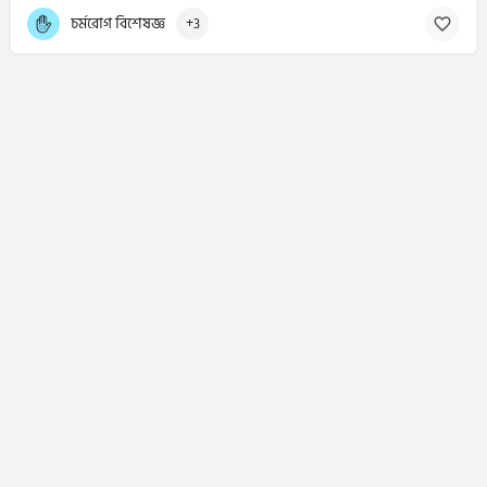
চর্মরোগ বিশেষজ্ঞ
+3