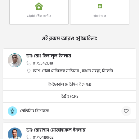
ডায়াগনস্টিক সেন্টার
হাসপাতাল
এই রকম আরও প্রোফাইলঃ
ডাঃ মোঃ হিলালুল ইসলাম
01755421318
আশ-শেফা মেডিকেল সার্ভিসেস , দরগাহ মহল্লা, সিলেট।
ফিজিক্যাল মেডিসিন বিশেষজ্ঞ
ডিগ্রীঃ FCPS
মেডিসিন বিশেষজ্ঞ
ডাঃ মোহাম্মদ মোজাহারুল ইসলাম
01710419962