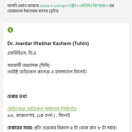
আপনি এখানে আছেনঃ
Home
>
Listings
>
ডক্টর
>
মেডিসিন বিশেষজ্ঞ
>
ডাঃ
জোয়ারদার ইফতেখার কাসেম (তুহিন)
Dr. Joardar Iftekhar Kashem (Tuhin)
এমবিবিএস, ডি.এ
সহযোগী অধ্যাপক (সিসি)
নর্থইষ্ট মেডিকেল কলেজ ও হাসপাতাল সিলেট।
চেম্বার তথ্য
মেডিনোভা মেডিকেল সার্ভিসেস লিমিটেড
৯৮, কাজলশাহ, (২য় তলা ) , সিলেট
চেম্বারের সময়:
প্রতি শুক্রবার বিকাল ৫ টা থেকে রাত ৮ টা পর্যন্ত।