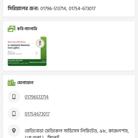
সিরিয়ালের জন্য:
01796-513714, 01754-673017
ছবি গ্যালারি
যোগাযোগ
01796513714
01754673017
মেডিনোভা মেডিকেল সার্ভিসেস লিমিটেড, ৯৮, কাজলশাহ,
(২য় তলা ) , সিলেট