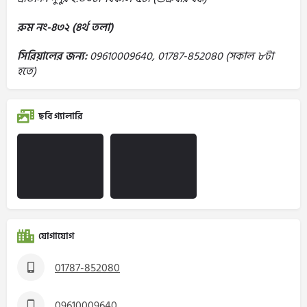
রুম নং-৪৩২ (৪র্থ তলা)
সিরিয়ালের জন্য:
09610009640, 01787-852080 (সকাল ৮টা
হতে)
ছবি গ্যালারি
যোগাযোগ
01787-852080
09610009640