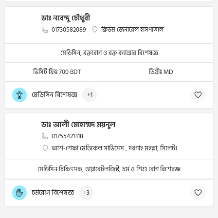
ডাঃ নবেন্দু চৌধুরী
01730582089
ফ্রিডম জেনারেল হাসপাতাল
মেডিসিন, রক্তরোগ ও রক্ত ক্যান্সার বিশেষজ্ঞ
ভিসিট ফিঃ 700 BDT
ডিগ্রীঃ MD
মেডিসিন বিশেষজ্ঞ
+1
ডাঃ আলী মোহাম্মদ ময়নুল
01755421318
আশ-শেফা মেডিকেল সার্ভিসেস , দরগাহ মহল্লা, সিলেট।
মেডিসিন চিকিৎসক, ডায়াবেটলজিস্ট, চর্ম ও শিশু রোগ বিশেষজ্ঞ
চর্মরোগ বিশেষজ্ঞ
+3