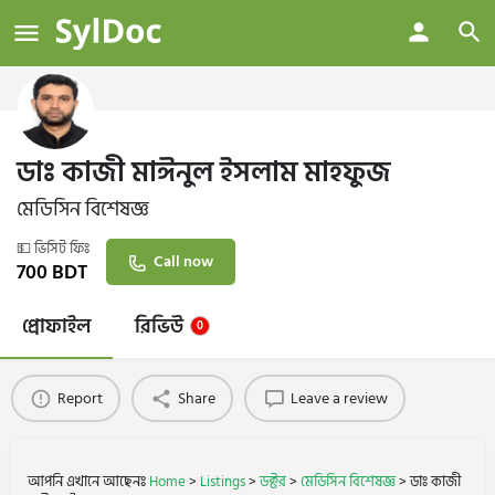
ডাঃ কাজী মাঈনুল ইসলাম মাহফুজ
মেডিসিন বিশেষজ্ঞ
💵 ভিসিট ফিঃ
Call now
700
BDT
প্রোফাইল
রিভিউ
0
Report
Share
Leave a review
আপনি এখানে আছেনঃ
Home
>
Listings
>
ডক্টর
>
মেডিসিন বিশেষজ্ঞ
>
ডাঃ কাজী