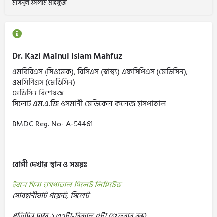
মাঈনুল ইসলাম মাহফুজ
Dr. Kazi Mainul Islam Mahfuz
এমবিবিএস (সিওমেক), বিসিএস (স্বাস্থ্য) এফসিপিএস (মেডিসিন),
এমসিপিএস (মেডিসিন)
মেডিসিন বিশেষজ্ঞ
সিলেট এম.এ.জি ওসমানী মেডিকেল কলেজ হাসপাতাল
BMDC Reg. No- A-54461
রোগী দেখার স্থান ও সময়ঃ
ইবনে সিনা হাসপাতাল সিলেট লিমিটেড
সোবহানীঘাট পয়েন্ট, সিলেট
প্রতিদিন দুপুর ২.৩০টা-বিকাল ৫টা (শুক্রবার বন্ধ)