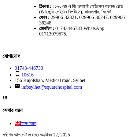
ঠিকানা :
১৫৬
,
এম এ জি ওসমানী মেডিকেল কলেজ রোড
(ইমার্জেন্সি গেইটের বিপরীতে), কাজলশাহ, সিলেট
ফোন :
29966-32321, 029966-36247, 029966-
36248
মোবাইল :
01743446733 WhatsApp -
01713079575,
যোগাযোগ
01743-446733
10616
156 Kajolshah, Medical road, Sylhet
infosylhet@squarehospital.com
সেবার ধরন
হাসপাতাল
সর্বশেষ আপডেট হয়েছেঃ অক্টোবর 12, 2025