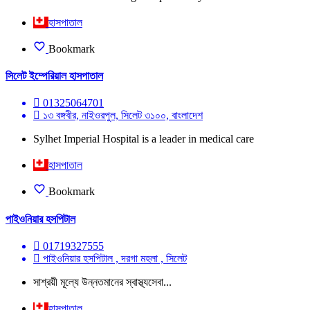
হাসপাতাল
Bookmark
সিলেট ইম্পেরিয়াল হাসপাতাল
01325064701
১৩ বঙ্গবীর, নাইওরপুল, সিলেট ৩১০০, বাংলাদেশ
Sylhet Imperial Hospital is a leader in medical care
হাসপাতাল
Bookmark
পাইওনিয়ার হসপিটাল
01719327555
পাইওনিয়ার হসপিটাল , দরগা মহলা , সিলেট
সাশ্রয়ী মূল্যে উন্নতমানের স্বাস্থ্যসেবা...
হাসপাতাল