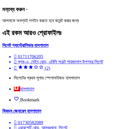
মন্তব্য করুন ·
আপনাকে অবশ্যই লগইন করতে হবে কমেন্ট করার জন্য
এই রকম আরও প্রোফাইলঃ
সিলেট গ্যাস্ট্রোলিভার হাসপাতাল
01711706205
ব্লক-এ, মেইন রোড, এবিসি পয়েন্ট শাহজালাল উপশহর সিলেট
(2)
সিলেটের প্রথম সুপার স্পেশালাইজড হাসপাতাল
হাসপাতাল
Bookmark
ফ্রিডম জেনারেল হাসপাতাল
01730582089
এয়ারপোর্ট রোড, আম্বরখানা, সিলেট