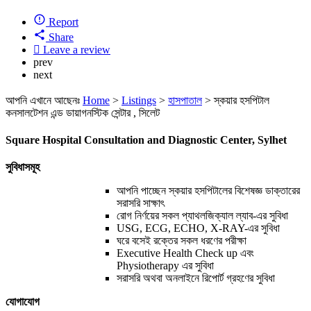
Report
Share
Leave a review
prev
next
আপনি এখানে আছেনঃ
Home
>
Listings
>
হাসপাতাল
>
স্কয়ার হসপিটাল
কনসালটেশন এন্ড ডায়াগনস্টিক সেন্টার , সিলেট
Square Hospital Consultation and Diagnostic Center, Sylhet
সুবিধাসমূহ
আপনি পাচ্ছেন স্কয়ার হসপিটালের বিশেষজ্ঞ ডাক্তারের
সরাসরি সাক্ষাৎ
রোগ নির্ণয়ের সকল প্যাথলজিক্যাল ল্যাব-এর সুবিধা
USG, ECG, ECHO, X-RAY-এর সুবিধা
ঘরে বসেই রক্তের সকল ধরণের পরীক্ষা
Executive Health Check up এবং
Physiotherapy এর সুবিধা
সরাসরি অথবা অনলাইনে রিপোর্ট গ্রহণের সুবিধা
যোগাযোগ