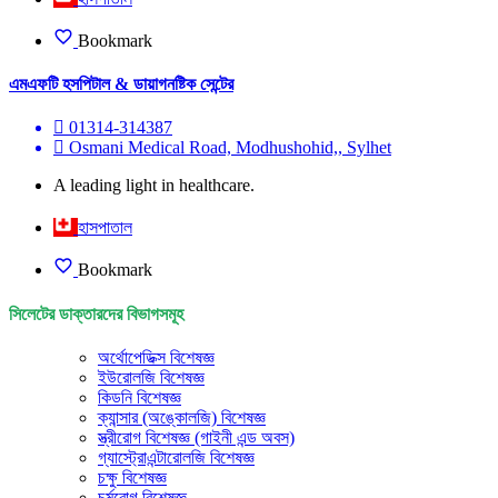
Bookmark
এমএফটি হসপিটাল & ডায়াগনষ্টিক সেন্টের
01314-314387
Osmani Medical Road, Modhushohid,, Sylhet
A leading light in healthcare.
হাসপাতাল
Bookmark
সিলেটের ডাক্তারদের বিভাগসমূহ
অর্থোপেডিক্স বিশেষজ্ঞ
ইউরোলজি বিশেষজ্ঞ
কিডনি বিশেষজ্ঞ
ক্যান্সার (অঙ্কোলজি) বিশেষজ্ঞ
স্ত্রীরোগ বিশেষজ্ঞ (গাইনী এন্ড অবস)
গ্যাস্ট্রোএন্টারোলজি বিশেষজ্ঞ
চক্ষু বিশেষজ্ঞ
চর্মরোগ বিশেষজ্ঞ