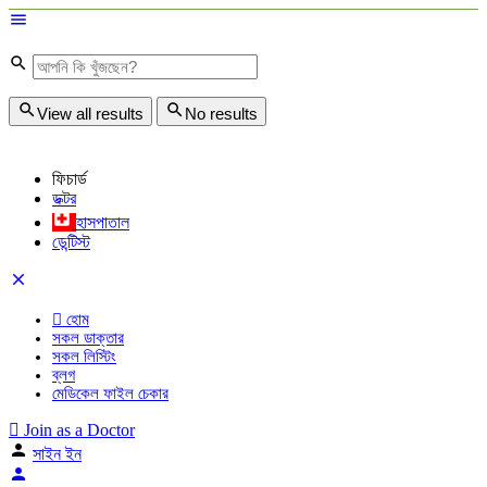
View all results
No results
ফিচার্ড
ডক্টর
হাসপাতাল
ডেন্টিস্ট
হোম
সকল ডাক্তার
সকল লিস্টিং
ব্লগ
মেডিকেল ফাইল চেকার
Join as a Doctor
সাইন ইন