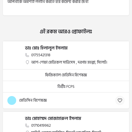
আপনাকে অবশ্যই লগইন করতে হবে কমেন্ট করার জন্য
এই রকম আরও প্রোফাইলঃ
ডাঃ মোঃ হিলালুল ইসলাম
01755421318
আশ-শেফা মেডিকেল সার্ভিসেস , দরগাহ মহল্লা, সিলেট।
ফিজিক্যাল মেডিসিন বিশেষজ্ঞ
ডিগ্রীঃ FCPS
মেডিসিন বিশেষজ্ঞ
ডাঃ মোহাম্মদ মোজাহারুল ইসলাম
01710419962