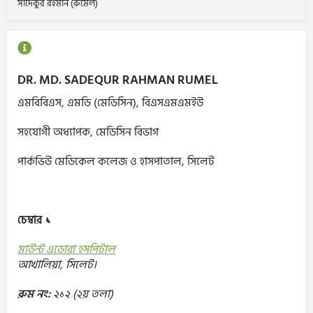
সাদেকুর রহমান (রুমেল)
DR. MD. SADEQUR RAHMAN RUMEL
এমবিবিএস, এমডি (মেডিসিন), বিএসএমএমইউ
সহযোগী অধ্যাপক, মেডিসিন বিভাগ
পার্কভিউ মেডিকেল কলেজ ও হাসপাতাল, সিলেট
চেম্বার ১
মাউন্ট এডোরা হসপিটাল
আখালিয়া, সিলেট।
রুম নং:
২১২ (২য় তলা)