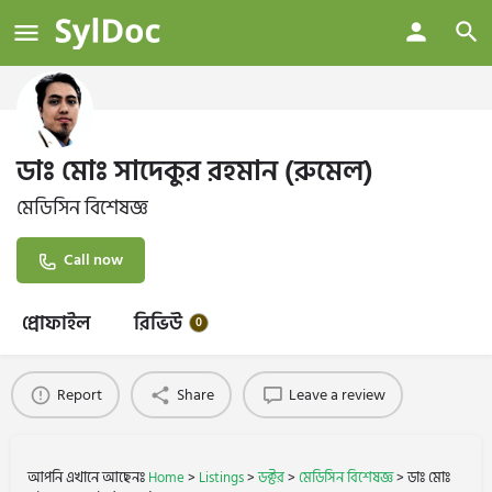
ডাঃ মোঃ সাদেকুর রহমান (রুমেল)
মেডিসিন বিশেষজ্ঞ
Call now
প্রোফাইল
রিভিউ
0
Report
Share
Leave a review
আপনি এখানে আছেনঃ
Home
>
Listings
>
ডক্টর
>
মেডিসিন বিশেষজ্ঞ
>
ডাঃ মোঃ