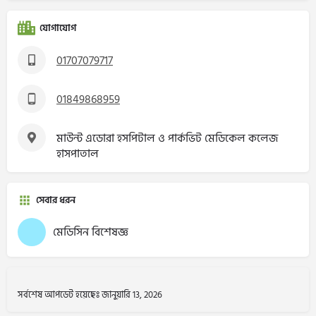
যোগাযোগ
01707079717
01849868959
মাউন্ট এডোরা হসপিটাল ও পার্কভিট মেডিকেল কলেজ
হাসপাতাল
সেবার ধরন
মেডিসিন বিশেষজ্ঞ
সর্বশেষ আপডেট হয়েছেঃ জানুয়ারি 13, 2026