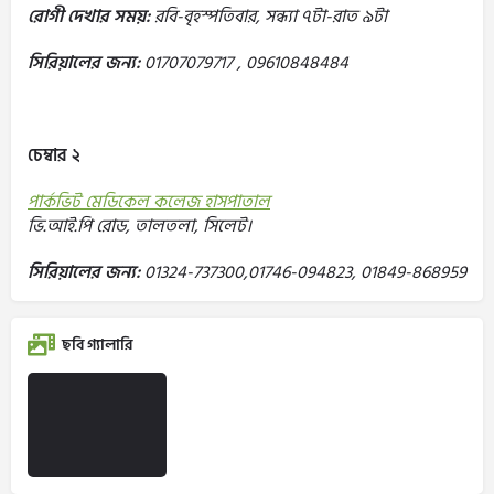
রোগী দেখার সময়:
রবি-বৃহস্পতিবার, সন্ধ্যা ৭টা-রাত ৯টা
সিরিয়ালের জন্য:
01707079717 , 09610848484
চেম্বার ২
পার্কভিট মেডিকেল কলেজ হাসপাতাল
ভি.আই.পি রোড, তালতলা, সিলেট।
সিরিয়ালের জন্য:
01324-737300,01746-094823, 01849-868959
ছবি গ্যালারি