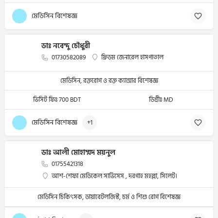
মেডিসিন বিশেষজ্ঞ
ডাঃ নবেন্দু চৌধুরী
01730582089
ফ্রিডম জেনারেল হাসপাতাল
মেডিসিন, রক্তরোগ ও রক্ত ক্যান্সার বিশেষজ্ঞ
ভিসিট ফিঃ 700 BDT
ডিগ্রীঃ MD
মেডিসিন বিশেষজ্ঞ
+1
ডাঃ আলী মোহাম্মদ ময়নুল
01755421318
আশ-শেফা মেডিকেল সার্ভিসেস , দরগাহ মহল্লা, সিলেট।
মেডিসিন চিকিৎসক, ডায়াবেটলজিস্ট, চর্ম ও শিশু রোগ বিশেষজ্ঞ