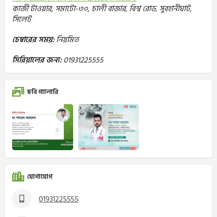
কাজী টাওয়ার, সমাটো-৩০, চালী বাজার, বিশ্ব রোড, সুবহানীঘাট,
সিলেট
চেম্বারের সময়:
নিয়মিত
সিরিয়ালের জন্য:
01931225555
ছবি গ্যালারি
যোগাযোগ
01931225555