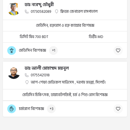
ডাঃ নবেন্দু চৌধুরী
01730582089
ফ্রিডম জেনারেল হাসপাতাল
মেডিসিন, রক্তরোগ ও রক্ত ক্যান্সার বিশেষজ্ঞ
ভিসিট ফিঃ 700 BDT
ডিগ্রীঃ MD
মেডিসিন বিশেষজ্ঞ
+1
ডাঃ আলী মোহাম্মদ ময়নুল
01755421318
আশ-শেফা মেডিকেল সার্ভিসেস , দরগাহ মহল্লা, সিলেট।
মেডিসিন চিকিৎসক, ডায়াবেটলজিস্ট, চর্ম ও শিশু রোগ বিশেষজ্ঞ
চর্মরোগ বিশেষজ্ঞ
+3