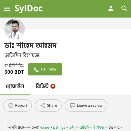
ডাঃ শাহেদ আহমদ
মেডিসিন বিশেষজ্ঞ
💵 ভিসিট ফিঃ
Call now
600
BDT
প্রোফাইল
রিভিউ
0
Report
Share
Leave a review
আপনি এখানে আছেনঃ
Home
>
Listings
>
ডক্টর
>
মেডিসিন বিশেষজ্ঞ
>
ডাঃ শাহেদ