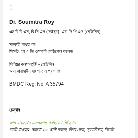
ডেন্টিস্ট
হোম
Dr. Soumitra Roy
সকল ডাক্তার
সকল লিস্টিং
এম.বি.বি.এস, বি.সি.এস (স্বাস্থ্য), এফ.সি.পি.এস (মেডিসিন)
ব্লগ
মেডিকেল ফাইল চেকার
সহকারী অধ্যাপক
সিলেট এম এ জি ওসমানি মেডিকেল কলেজ
Join as a Doctor
সিনিয়র কনসালটেন্ট - মেডিসিন
সাইন ইন
আল্ হারামাইন হাসপাতাল প্রাঃ লিঃ
BMDC Reg. No. A 35794
Join as a Doctor
চেম্বার
আল হারামাইন হাসপাতাল প্রাইভেট লিমিটেড
কাজী টাওয়ার, সমাটো-৩০, চালী বাজার, বিশ্ব রোড, সুবহানীঘাট, সিলেট