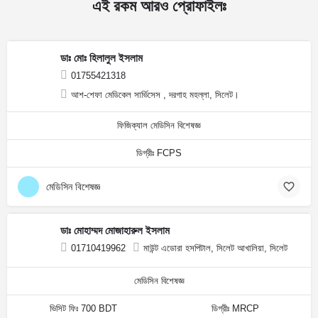
এই রকম আরও প্রোফাইলঃ
ডাঃ মোঃ হিলালুল ইসলাম
01755421318
আশ-শেফা মেডিকেল সার্ভিসেস , দরগাহ মহল্লা, সিলেট।
ফিজিক্যাল মেডিসিন বিশেষজ্ঞ
ডিগ্রীঃ FCPS
মেডিসিন বিশেষজ্ঞ
ডাঃ মোহাম্মদ মোজাহারুল ইসলাম
01710419962
মাউন্ট এডোরা হসপিটাল, সিলেট আখালিয়া, সিলেট
মেডিসিন বিশেষজ্ঞ
ভিসিট ফিঃ 700 BDT
ডিগ্রীঃ MRCP