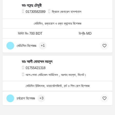
ডাঃ নবেন্দু চৌধুরী
01730582089
ফ্রিডম জেনারেল হাসপাতাল
মেডিসিন, রক্তরোগ ও রক্ত ক্যান্সার বিশেষজ্ঞ
ভিসিট ফিঃ 700 BDT
ডিগ্রীঃ MD
মেডিসিন বিশেষজ্ঞ
+1
ডাঃ আলী মোহাম্মদ ময়নুল
01755421318
আশ-শেফা মেডিকেল সার্ভিসেস , দরগাহ মহল্লা, সিলেট।
মেডিসিন চিকিৎসক, ডায়াবেটলজিস্ট, চর্ম ও শিশু রোগ বিশেষজ্ঞ
চর্মরোগ বিশেষজ্ঞ
+3