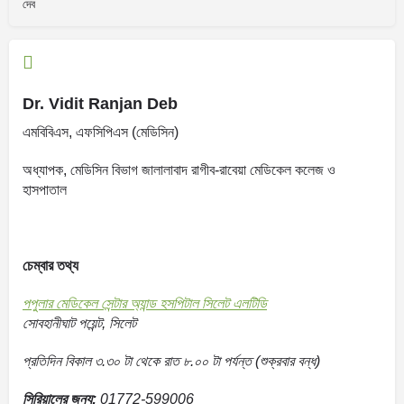
দেব
Dr. Vidit Ranjan Deb
এমবিবিএস, এফসিপিএস (মেডিসিন)
অধ্যাপক, মেডিসিন বিভাগ জালালাবাদ রাগীব-রাবেয়া মেডিকেল কলেজ ও
হাসপাতাল
চেম্বার তথ্য
পপুলার মেডিকেল সেন্টার অ্যান্ড হসপিটাল সিলেট এলটিডি
সোবহানীঘাট পয়েন্ট, সিলেট
প্রতিদিন বিকাল ৩.৩০ টা থেকে রাত ৮.০০ টা পর্যন্ত (শুক্রবার বন্ধ)
সিরিয়ালের জন্য:
01772-599006