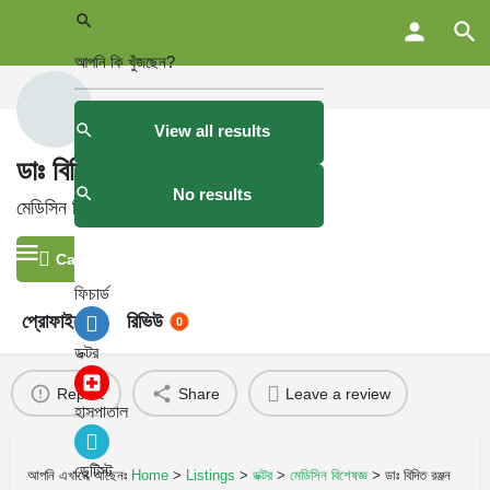
View all results
ডাঃ বিদিত রঞ্জন দেব
No results
মেডিসিন বিশেষজ্ঞ
Call now
ফিচার্ড
প্রোফাইল
রিভিউ
0
ডক্টর
Report
Share
Leave a review
হাসপাতাল
ডেন্টিস্ট
আপনি এখানে আছেনঃ
Home
>
Listings
>
ডক্টর
>
মেডিসিন বিশেষজ্ঞ
>
ডাঃ বিদিত রঞ্জন