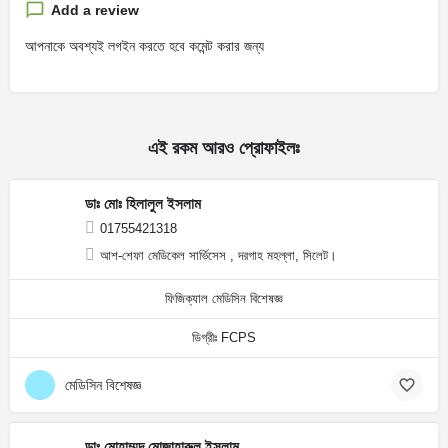
Add a review
আপনাকে অবশ্যই লগইন করতে হবে কমেন্ট করার জন্য
এই রকম আরও প্রোফাইলঃ
ডাঃ মোঃ হিলালুল ইসলাম
01755421318
আশ-শেফা মেডিকেল সার্ভিসেস , দরগাহ মহল্লা, সিলেট।
ফিজিক্যাল মেডিসিন বিশেষজ্ঞ
ডিগ্রীঃ FCPS
মেডিসিন বিশেষজ্ঞ
ডাঃ মোহাম্মদ মোজাহারুল ইসলাম