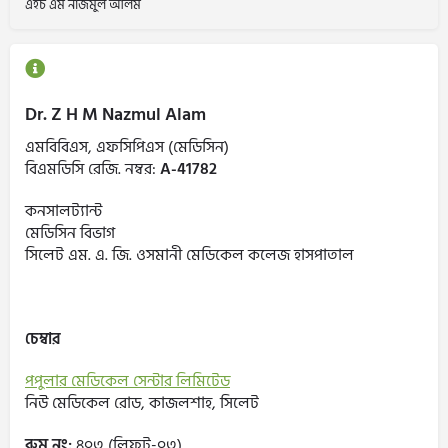
এইচ এম নাজমুল আলম
Dr. Z H M Nazmul Alam
এমবিবিএস, এফসিপিএস (মেডিসিন)
বিএমডিসি রেজি. নম্বর:
A-41782
কনসালট্যান্ট
মেডিসিন বিভাগ
সিলেট এম. এ. জি. ওসমানী মেডিকেল কলেজ হাসপাতাল
চেম্বার
পপুলার মেডিকেল সেন্টার লিমিটেড
নিউ মেডিকেল রোড, কাজলশাহ, সিলেট
রুম নং:
৪০৩ (লিফট-০৩)