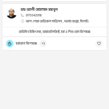
ডাঃ আলী মোহাম্মদ ময়নুল
01755421318
আশ-শেফা মেডিকেল সার্ভিসেস , দরগাহ মহল্লা, সিলেট।
মেডিসিন চিকিৎসক, ডায়াবেটলজিস্ট, চর্ম ও শিশু রোগ বিশেষজ্ঞ
চর্মরোগ বিশেষজ্ঞ
+3