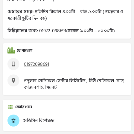
চেম্বারের সময়:
প্রতিদিন বিকাল ৪.০০টা – রাত ৯.০০টা ( শুক্রবার ও
সরকারী ছুটির দিন বন্ধ)
সিরিয়ালের জন্য:
01972-098691(সকাল ৯.০০টা – ১০.০০টা)
যোগাযোগ
01972098691
পপুলার মেডিকেল সেন্টার লিমিটেড , নিউ মেডিকেল রোড,
কাজলশাহ, সিলেট
সেবার ধরন
মেডিসিন বিশেষজ্ঞ