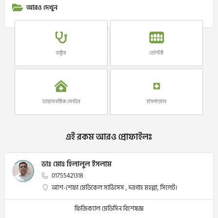
আরও দেখুন
ডক্টর
ডেন্টিস্ট
ডায়াগনস্টিক সেন্টার
হাসপাতাল
এই রকম আরও প্রোফাইলঃ
ডাঃ মোঃ হিলালুল ইসলাম
01755421318
আশ-শেফা মেডিকেল সার্ভিসেস , দরগাহ মহল্লা, সিলেট।
ফিজিক্যাল মেডিসিন বিশেষজ্ঞ