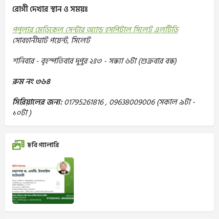
রোগী দেখার স্থান ও সময়ঃ
পপুলার মেডিকেল সেন্টার অ্যান্ড হসপিটাল সিলেট এলটিডি
সোবহানীঘাট পয়েন্ট, সিলেট
শনিবার - বৃহস্পতিবার দুপুর ২ঃ৩ - সন্ধ্যা ৬টা (শুক্রবার বন্ধ)
রুম নং ৩৬৪
সিরিয়ালের জন্য:
01795261816 , 09638009006 (সকাল ৯টা -
১০টা )
ছবি গ্যালারি