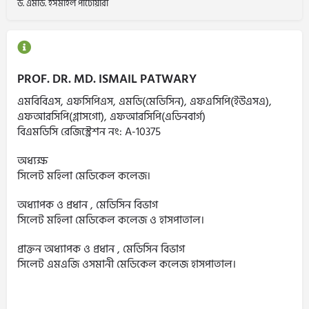
ড. এমডি. ইসমাইল পাটোয়ারী
PROF. DR. MD. ISMAIL PATWARY
এমবিবিএস, এফসিপিএস, এমডি(মেডিসিন), এফএসিপি(ইউএসএ),
এফআরসিপি(গ্লাসগো), এফআরসিপি(এডিনবার্গ)
বিএমডিসি রেজিস্ট্রেশন নং: A-10375
অধ্যক্ষ
সিলেট মহিলা মেডিকেল কলেজ।
অধ্যাপক ও প্রধান , মেডিসিন বিভাগ
সিলেট মহিলা মেডিকেল কলেজ ও হাসপাতাল।
প্রাক্তন অধ্যাপক ও প্রধান , মেডিসিন বিভাগ
সিলেট এমএজি ওসমানী মেডিকেল কলেজ হাসপাতাল।