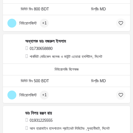
ভিসিট ফিঃ 800 BDT
ডিগ্রীঃ MD
নিউরোলজিস্ট
+1
অধ্যাপক ডাঃ নজরুল ইসলাম
01730658880
পার্কভিট মেডিকেল কলেজ ও মাউন্ট এডোরা হসপিটাল, সিলেট
নিউরোলজি বিশেষজ্ঞ
ভিসিট ফিঃ 500 BDT
ডিগ্রীঃ MD
নিউরোলজিস্ট
+1
ডাঃ নিলয় রঞ্জন রায়
01931225555
আল হারামাইন হাসপাতাল প্রাইভেট লিমিটেড ,সুবহানীঘাট, সিলেট