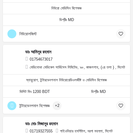
নিউরো মেডিসিন বিশেষজ্ঞ
ডিগ্রীঃ MD
নিউরোলজিস্ট
ডাঃ আমিনুর রহমান
01754673017
মেডিনোভা মেডিকেল সার্ভিসেস লিমিটেড, ৯৮, কাজলশাহ, (২য় তলা ) , সিলেট
স্নায়ুরোগ, ইন্টারভেনশনাল নিউরোরেডিওলজীষ্ট ও মেডিসিন বিশেষজ্ঞ
ভিসিট ফিঃ 1200 BDT
ডিগ্রীঃ MD
ইন্টারভেনশনাল বিশেষজ্ঞ
+2
ডাঃ মোঃ মিজানুর রহমান
01719327555
পাইওনিয়ার হসপিটাল, দরগা মহল্লা, সিলেট