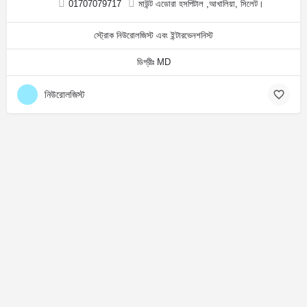
01707079717
মাউন্ট এডোরা হসপিটাল ,আখালিয়া, সিলেট।
স্ট্রোক নিউরোলজিস্ট এবং ইন্টারভেনশনিস্ট
ডিগ্রীঃ MD
নিউরোলজিস্ট