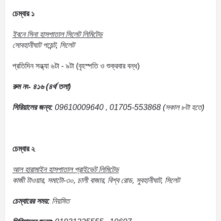
চেম্বার ১
ইবনে সিনা হাসপাতাল সিলেট লিমিটেড
সোবহানীঘাট পয়েন্ট, সিলেট
প্রতিদিন সন্ধ্যা ৬টা - ৯টা (বৃহস্পতি ও শুক্রবার বন্ধ)
রুম নং- ৪১৬ (৪র্থ তলা)
সিরিয়ালের জন্য:
09610009640 , 01705-553868 (সকাল ৮টা হতে)
চেম্বার ২
আল হারামাইন হাসপাতাল প্রাইভেট লিমিটেড
কাজী টাওয়ার, সমাটো-৩০, চালী বাজার, বিশ্ব রোড, সুবহানীঘাট, সিলেট
চেম্বারের সময়:
নিয়মিত