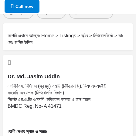
Call now
Report
Share
Leave a review
আপনি এখানে আছেনঃ
Home
>
Listings
>
ডক্টর
>
নিউরোলজিস্ট
>
ডাঃ
মোঃ জসিম উদ্দিন
Dr. Md. Jasim Uddin
এমবিবিএস, বিসিএস (স্বাস্থ্য) এমডি (নিউরোলজি), বিএসএমএমইউ
সহকারী অধ্যাপক (নিউরোলজি বিভাগ)
সিলেট এম.এ.জি ওসমানী মেডিকেল কলেজ ও হাসপাতাল
BMDC Reg. No- A 41471
রোগী দেখার স্থান ও সময়ঃ