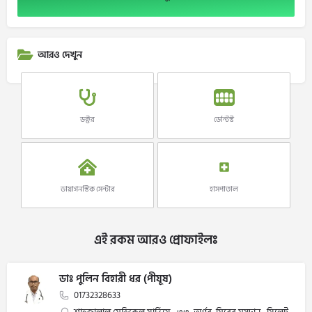
আরও দেখুন
ডক্টর
ডেন্টিস্ট
ডায়াগনস্টিক সেন্টার
হাসপাতাল
এই রকম আরও প্রোফাইলঃ
ডাঃ পুলিন বিহারী ধর (পীযূষ)
01732328633