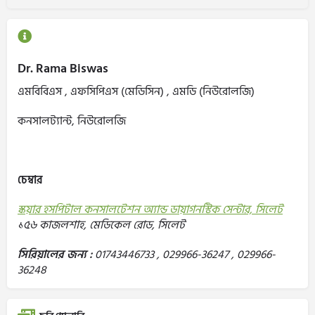
Dr. Rama Biswas
এমবিবিএস , এফসিপিএস (মেডিসিন) , এমডি (নিউরোলজি)
কনসালট্যান্ট, নিউরোলজি
চেম্বার
স্কয়ার হসপিটাল কনসালটেশন অ্যান্ড ডায়াগনস্টিক সেন্টার, সিলেট
১৫৬ কাজলশাহ, মেডিকেল রোড, সিলেট
সিরিয়ালের জন্য :
01743446733 , 029966-36247 , 029966-
36248