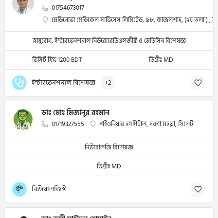
01754673017
মেডিনোভা মেডিকেল সার্ভিসেস লিমিটেড, ৯৮, কাজলশাহ, (২য় তলা ) , স
স্নায়ুরোগ, ইন্টারভেনশনাল নিউরোরেডিওলজীষ্ট ও মেডিসিন বিশেষজ্ঞ
ভিসিট ফিঃ 1200 BDT
ডিগ্রীঃ MD
ইন্টারভেনশনাল বিশেষজ্ঞ
+2
ডাঃ মোঃ মিজানুর রহমান
01719327555
পাইওনিয়ার হসপিটাল, দরগা মহল্লা, সিলেট
নিউরোলজি বিশেষজ্ঞ
ডিগ্রীঃ MD
নিউরোলজিস্ট