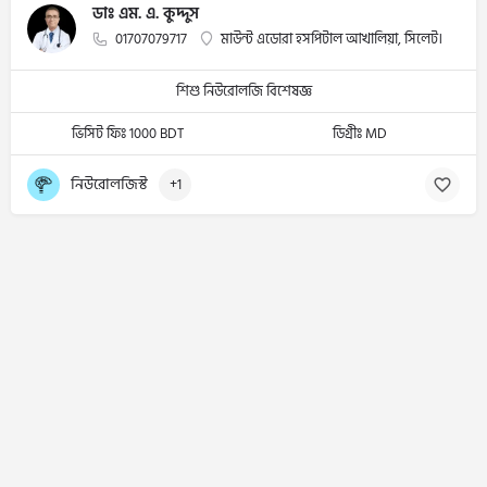
ডাঃ এম. এ. কুদ্দুস
01707079717
মাউন্ট এডোরা হসপিটাল আখালিয়া, সিলেট।
শিশু নিউরোলজি বিশেষজ্ঞ
ভিসিট ফিঃ 1000 BDT
ডিগ্রীঃ MD
নিউরোলজিস্ট
+1