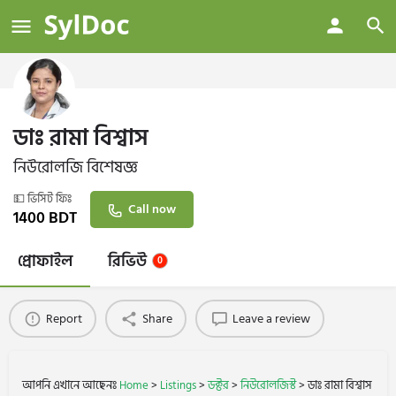
ডাঃ রামা বিশ্বাস
নিউরোলজি বিশেষজ্ঞ
💵 ভিসিট ফিঃ
Call now
1400
BDT
প্রোফাইল
রিভিউ
0
Report
Share
Leave a review
আপনি এখানে আছেনঃ
Home
>
Listings
>
ডক্টর
>
নিউরোলজিস্ট
>
ডাঃ রামা বিশ্বাস