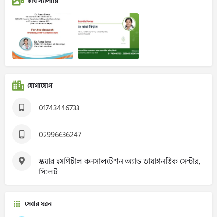
ছবি গ্যালারি
যোগাযোগ
01743446733
02996636247
স্কয়ার হসপিটাল কনসালটেশন অ্যান্ড ডায়াগনস্টিক সেন্টার,
সিলেট
সেবার ধরন