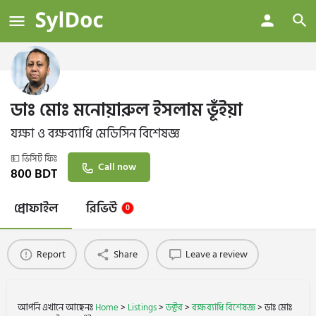
ডাঃ মোঃ মনোয়ারুল ইসলাম ভূঁইয়া
যক্ষা ও বক্ষব্যাধি মেডিসিন বিশেষজ্ঞ
💵 ভিসিট ফিঃ
Call now
800
BDT
প্রোফাইল
রিভিউ
0
Report
Share
Leave a review
আপনি এখানে আছেনঃ
Home
>
Listings
>
ডক্টর
>
বক্ষব্যাধি বিশেষজ্ঞ
>
ডাঃ মোঃ