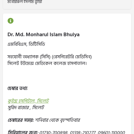
মনোয়ারুল ইসলাম ভূঁইয়া
Dr. Md. Monharul Islam Bhuiya
এমবিবিএস, ডিটিসিডি
সহযোগী অধ্যাপক (সিসি) (রেসপিরেটরি মেডিসিন)
সিলেট ইউমেন্স মেডিকেল কলেজ হাসপাতাল।
চেম্বার তথ্য
কুইন্স হসপিটাল, সিলেট
সুবিদ বাজার , সিলেট
চেম্বারের সময়:
শনিবার থেকে বৃহস্পতিবার
সিরিয়ালের জন্য:
01730-700898, 01318-210277, 09601-110000