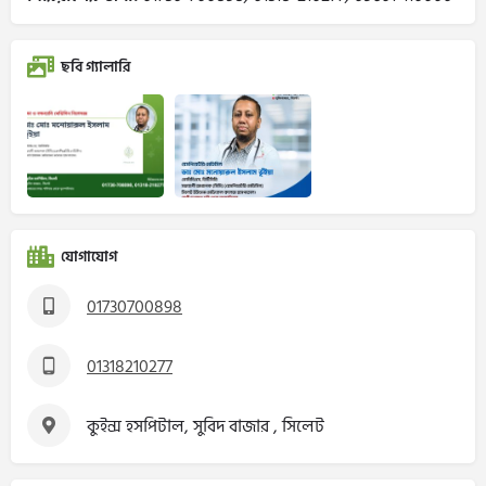
ছবি গ্যালারি
যোগাযোগ
01730700898
01318210277
কুইন্স হসপিটাল, সুবিদ বাজার , সিলেট