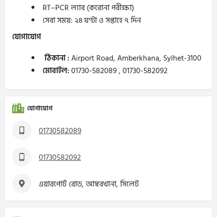
RT–PCR ল্যাব (করোনা পরীক্ষা)
সেবা সময়: ২৪ ঘণ্টা ও সপ্তাহে ৭ দিন
যোগাযোগ
ঠিকানা :
Airport Road, Amberkhana, Sylhet-3100
মোবাইল:
01730-582089 , 01730-582092
যোগাযোগ
01730582089
01730582092
এয়ারপোর্ট রোড, আম্বরখানা, সিলেট