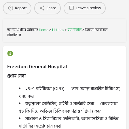
Report
Share
Leave a review
আপনি এখানে আছেনঃ
Home
>
Listings
>
হাসপাতাল
>
ফ্রিডম জেনারেল
হাসপাতাল
Freedom General Hospital
প্রধান সেবা
২৪×৭ বহির্বিভাগ (OPD) — “প্রাণ কেন্দ্রে বাধাহীন চিকিৎসা,
খরচ কম
স্বল্পমূল্যে মেডিসিন, গাইনী ও সার্জারি সেবা — কেবলমাত্র
৫৳ ফি দিয়ে অভিজ্ঞ চিকিৎসক পরামর্শ প্রদান করে
সাধারণ ও সিজারিয়ান ডেলিভারি, অ্যানাস্থেসিয়া ও বিভিন্ন
সার্জারির অস্ত্রোপচার সেবা