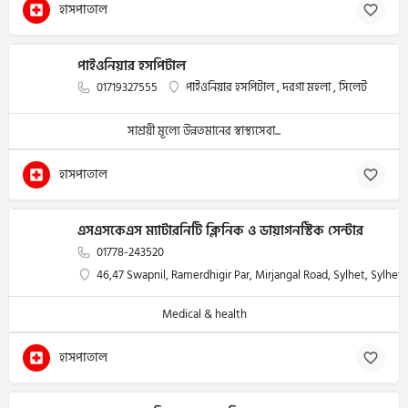
হাসপাতাল
পাইওনিয়ার হসপিটাল
01719327555
পাইওনিয়ার হসপিটাল , দরগা মহলা , সিলেট
সাশ্রয়ী মূল্যে উন্নতমানের স্বাস্থ্যসেবা...
হাসপাতাল
এসএসকেএস ম্যাটারনিটি ক্লিনিক ও ডায়াগনস্টিক সেন্টার
01778-243520
46,47 Swapnil, Ramerdhigir Par, Mirjangal Road, Sylhet, Sylhet
Medical & health
হাসপাতাল