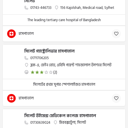
সিলেট
01743-446733
156 Kajolshah, Medical road, Sylhet
The leading tertiary care hospital of Bangladesh
হাসপাতাল
সিলেট গ্যাস্ট্রোলিভার হাসপাতাল
01711706205
ব্লক-এ, মেইন রোড, এবিসি পয়েন্ট শাহজালাল উপশহর সিলেট
(2)
সিলেটের প্রথম সুপার স্পেশালাইজড হাসপাতাল
হাসপাতাল
সিলেট উইমেন্স মেডিকেল কলেজ হাসপাতাল
01730639024
মিরবক্সটুলা, সিলেট